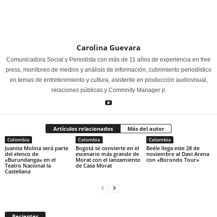
Carolina Guevara
Comunicadora Social y Periodista con más de 11 años de experiencia en free
press, monitoreo de medios y análisis de información, cubrimiento periodístico
en temas de entretenimiento y cultura, asistente en producción audiovisual,
relaciones públicas y Commnity Manager jr.
Artículos relacionados
Más del autor
Colombia
Colombia
Colombia
Juanita Molina será parte
Bogotá se convierte en el
Beéle llega este 28 de
del elenco de
escenario más grande de
noviembre al Davi Arena
«Burundanga» en el
Morat con el lanzamiento
con «Borondo Tour»
Teatro Nacional la
de Casa Morat
Castellana
Recientes