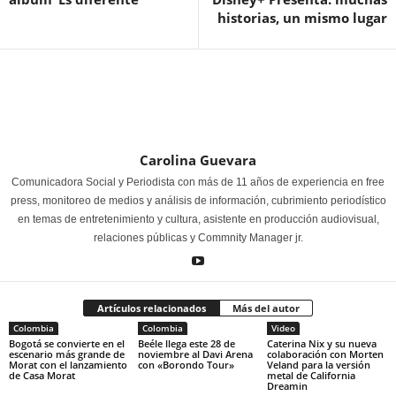
historias, un mismo lugar
Carolina Guevara
Comunicadora Social y Periodista con más de 11 años de experiencia en free
press, monitoreo de medios y análisis de información, cubrimiento periodístico
en temas de entretenimiento y cultura, asistente en producción audiovisual,
relaciones públicas y Commnity Manager jr.
Artículos relacionados
Más del autor
Colombia
Colombia
Video
Bogotá se convierte en el
Beéle llega este 28 de
Caterina Nix y su nueva
escenario más grande de
noviembre al Davi Arena
colaboración con Morten
Morat con el lanzamiento
con «Borondo Tour»
Veland para la versión
de Casa Morat
metal de California
Dreamin