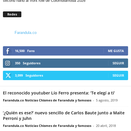
second hand al front row de Colombiamoda 2026
Redes
Farandula.co
16,500
Fans
ME GUSTA
350
Seguidores
SEGUIR
3,099
Seguidores
SEGUIR
El reconocido youtuber Lío Ferro presenta: ‘Te elegí a ti’
Farandula.co Noticias Chismes de Farandula y famosos
-
5 agosto, 2019
‘¿Quién es ese?’ nuevo sencillo de Carlos Baute junto a Maite
Perroni y Juhn
Farandula.co Noticias Chismes de Farandula y famosos
-
20 abril, 2018