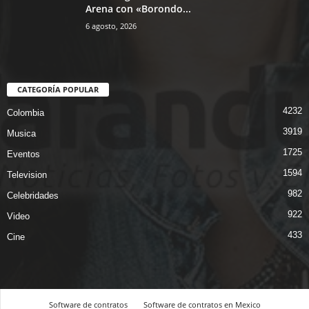
Arena con «Borondo...
6 agosto, 2026
CATEGORÍA POPULAR
4232
Colombia
3919
Musica
1725
Eventos
1594
Television
982
Celebridades
922
Video
433
Cine
Software de contratos
Software de contratos en Mexico