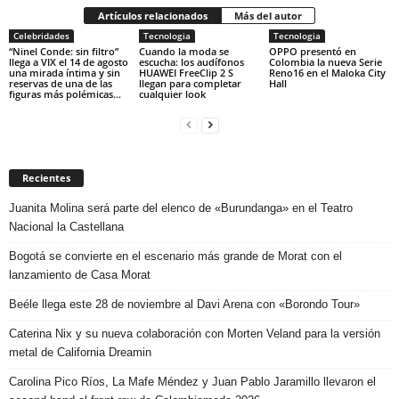
Artículos relacionados
Más del autor
Celebridades
Tecnologia
Tecnologia
“Ninel Conde: sin filtro”
Cuando la moda se
OPPO presentó en
llega a VIX el 14 de agosto
escucha: los audífonos
Colombia la nueva Serie
una mirada íntima y sin
HUAWEI FreeClip 2 S
Reno16 en el Maloka City
reservas de una de las
llegan para completar
Hall
figuras más polémicas...
cualquier look
Recientes
Juanita Molina será parte del elenco de «Burundanga» en el Teatro
Nacional la Castellana
Bogotá se convierte en el escenario más grande de Morat con el
lanzamiento de Casa Morat
Beéle llega este 28 de noviembre al Davi Arena con «Borondo Tour»
Caterina Nix y su nueva colaboración con Morten Veland para la versión
metal de California Dreamin
Carolina Pico Ríos, La Mafe Méndez y Juan Pablo Jaramillo llevaron el