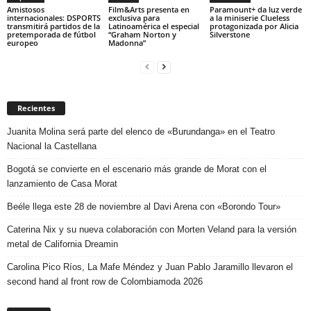
Amistosos
Film&Arts presenta en
Paramount+ da luz verde
internacionales: DSPORTS
exclusiva para
a la miniserie Clueless
transmitirá partidos de la
Latinoamérica el especial
protagonizada por Alicia
pretemporada de fútbol
“Graham Norton y
Silverstone
europeo
Madonna”
Recientes
Juanita Molina será parte del elenco de «Burundanga» en el Teatro
Nacional la Castellana
Bogotá se convierte en el escenario más grande de Morat con el
lanzamiento de Casa Morat
Beéle llega este 28 de noviembre al Davi Arena con «Borondo Tour»
Caterina Nix y su nueva colaboración con Morten Veland para la versión
metal de California Dreamin
Carolina Pico Ríos, La Mafe Méndez y Juan Pablo Jaramillo llevaron el
second hand al front row de Colombiamoda 2026