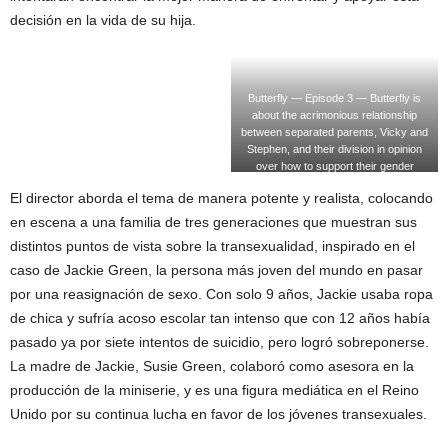
decisión en la vida de su hija.
Butterfly — Episode 3 — Butterfly is
about the acrimonious relationship
between separated parents, Vicky and
Stephen, and their division in opinion
over how to support their gender
variant child, Max. Max/Maxine Duffy
El director aborda el tema de manera potente y realista, colocando
(Callum Booth-Ford) shown. (Photo
by: Ben Blackall)
en escena a una familia de tres generaciones que muestran sus
distintos puntos de vista sobre la transexualidad, inspirado en el
caso de Jackie Green, la persona más joven del mundo en pasar
por una reasignación de sexo. Con solo 9 años, Jackie usaba ropa
de chica y sufría acoso escolar tan intenso que con 12 años había
pasado ya por siete intentos de suicidio, pero logró sobreponerse.
La madre de Jackie, Susie Green, colaboró como asesora en la
producción de la miniserie, y es una figura mediática en el Reino
Unido por su continua lucha en favor de los jóvenes transexuales.