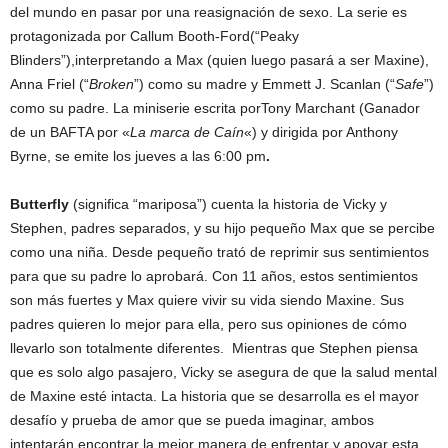
del mundo en pasar por una reasignación de sexo. La serie es
protagonizada por Callum Booth-Ford(“Peaky
Blinders”),interpretando a Max (quien luego pasará a ser Maxine),
Anna Friel (“
Broken
”) como su madre y Emmett J. Scanlan (“
Safe
”)
como su padre. La miniserie escrita porTony Marchant (Ganador
de un BAFTA por «
La marca de Caín
«) y dirigida por Anthony
Byrne, se emite los jueves a las 6:00 pm
.
Butterfly
(significa “mariposa”) cuenta la historia de Vicky y
Stephen, padres separados, y su hijo pequeño Max que se percibe
como una niña. Desde pequeño trató de reprimir sus sentimientos
para que su padre lo aprobará. Con 11 años, estos sentimientos
son más fuertes y Max quiere vivir su vida siendo Maxine. Sus
padres quieren lo mejor para ella, pero sus opiniones de cómo
llevarlo son totalmente diferentes. Mientras que Stephen piensa
que es solo algo pasajero, Vicky se asegura de que la salud mental
de Maxine esté intacta. La historia que se desarrolla es el mayor
desafío y prueba de amor que se pueda imaginar, ambos
intentarán encontrar la mejor manera de enfrentar y apoyar esta