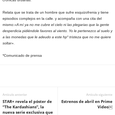
crónicas urbanas.
Relata que se trata de un hombre que sufre esquizofrenia y tiene
episodios complejos en la calle. y acompaña con una cita del
mismo:
«A mí ya no me cubre el cielo ni las plegarias que la gente
desperdicia pidiéndole favores al viento. Yo le pertenezco al suelo y
a las monedas que le adeudo a este hp* tristeza que no me quiere
solta
r».
*Comunicado de prensa
Artículo anterior
Artículo siguiente
STAR+ revela el póster de
Estrenos de abril en Prime
“The Kardashians”, la
Video￼
nueva serie exclusiva que