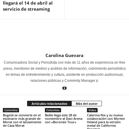
llegará el 14 de abril al
servicio de streaming
Carolina Guevara
Comunicadora Social y Periodista con más de 11 años de experiencia en free
press, monitoreo de medios y análisis de información, cubrimiento periodístico
en temas de entretenimiento y cultura, asistente en producción audiovisual,
relaciones públicas y Commnity Manager jr.
Artículos relacionados
Más del autor
Colombia
Colombia
Video
Bogotá se convierte en el
Beéle llega este 28 de
Caterina Nix y su nueva
escenario más grande de
noviembre al Davi Arena
colaboración con Morten
Morat con el lanzamiento
con «Borondo Tour»
Veland para la versión
de Casa Morat
metal de California
Dreamin