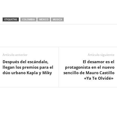
ETIQUETAS
COLOMBIA
MEXICO
MUSICA
Artículo anterior
Artículo siguiente
Después del escándalo,
El desamor es el
llegan los premios para el
protagonista en el nuevo
dúo urbano Kapla y Miky
sencillo de Mauro Castillo
«Ya Te Olvidé»