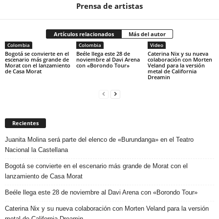
Prensa de artistas
Artículos relacionados
Más del autor
Colombia
Colombia
Video
Bogotá se convierte en el
Beéle llega este 28 de
Caterina Nix y su nueva
escenario más grande de
noviembre al Davi Arena
colaboración con Morten
Morat con el lanzamiento
con «Borondo Tour»
Veland para la versión
de Casa Morat
metal de California
Dreamin
Recientes
Juanita Molina será parte del elenco de «Burundanga» en el Teatro
Nacional la Castellana
Bogotá se convierte en el escenario más grande de Morat con el
lanzamiento de Casa Morat
Beéle llega este 28 de noviembre al Davi Arena con «Borondo Tour»
Caterina Nix y su nueva colaboración con Morten Veland para la versión
metal de California Dreamin