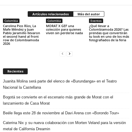
Artículos relacionados
Más del autor
Colombia
Colombia
Eventos
Carolina Pico Ríos, La
MORAT X GEF una
¿Qué llevar a
Mafe Méndez y Juan
colección para quienes
Colombiamoda 2026? Las
Pablo Jaramillo llevaron
viven sin perderse nada
prendas que convertirán
el second hand al front
tu look en uno de los más
row de Colombiamoda
fotografiados de la feria
2026
Recientes
Juanita Molina será parte del elenco de «Burundanga» en el Teatro
Nacional la Castellana
Bogotá se convierte en el escenario más grande de Morat con el
lanzamiento de Casa Morat
Beéle llega este 28 de noviembre al Davi Arena con «Borondo Tour»
Caterina Nix y su nueva colaboración con Morten Veland para la versión
metal de California Dreamin