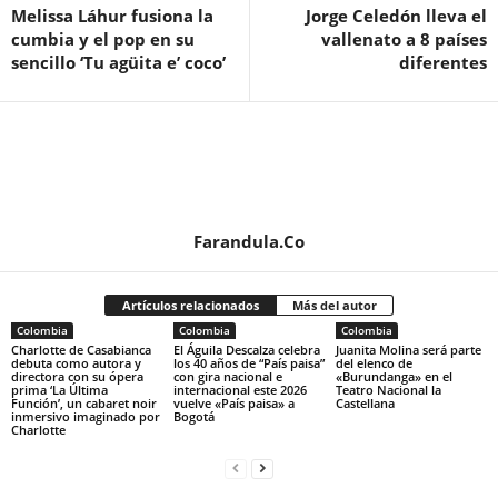
Melissa Láhur fusiona la
Jorge Celedón lleva el
cumbia y el pop en su
vallenato a 8 países
sencillo ‘Tu agüita e’ coco’
diferentes
Farandula.Co
Artículos relacionados
Más del autor
Colombia
Colombia
Colombia
Charlotte de Casabianca
El Águila Descalza celebra
Juanita Molina será parte
debuta como autora y
los 40 años de “País paisa”
del elenco de
directora con su ópera
con gira nacional e
«Burundanga» en el
prima ‘La Última
internacional este 2026
Teatro Nacional la
Función’, un cabaret noir
vuelve «País paisa» a
Castellana
inmersivo imaginado por
Bogotá
Charlotte