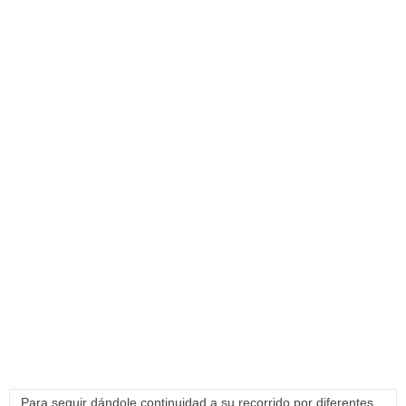
Para seguir dándole continuidad a su recorrido por diferentes