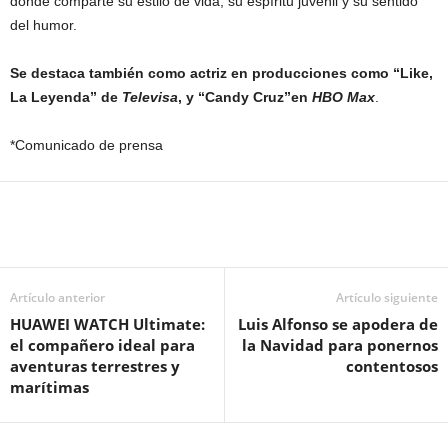
donde comparte su estilo de vida, su espíritu juvenil y su sentido
del humor.
Se destaca también como actriz en producciones como
“Like,
La Leyenda”
de
Televisa
, y “
Candy Cruz”
en
HBO Max
.
*Comunicado de prensa
Artículo anterior
Artículo siguiente
HUAWEI WATCH Ultimate:
Luis Alfonso se apodera de
el compañero ideal para
la Navidad para ponernos
aventuras terrestres y
contentosos
marítimas