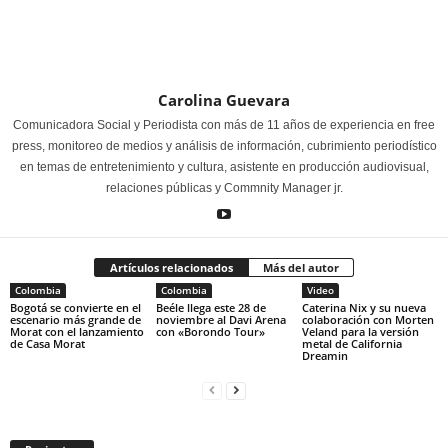
Carolina Guevara
Comunicadora Social y Periodista con más de 11 años de experiencia en free
press, monitoreo de medios y análisis de información, cubrimiento periodístico
en temas de entretenimiento y cultura, asistente en producción audiovisual,
relaciones públicas y Commnity Manager jr.
Artículos relacionados
Más del autor
Colombia
Colombia
Video
Bogotá se convierte en el
Beéle llega este 28 de
Caterina Nix y su nueva
escenario más grande de
noviembre al Davi Arena
colaboración con Morten
Morat con el lanzamiento
con «Borondo Tour»
Veland para la versión
de Casa Morat
metal de California
Dreamin