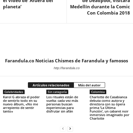
el video de ‘Afuera del
de Deadpool, visitará
planeta’
Medellín durante la Comic
Con Colombia 2018
Farandula.co Noticias Chismes de Farandula y famosos
http://farandula.co
Artículos relacionados
Más del autor
Celebridades
Sin categoría
Colombia
Karol G abraza el poder
Los rituales están de
Charlotte de Casabianca
de sentirlo todo en su
vuelta: cada vez más
debuta como autora y
nuevo álbum, «No me
personas buscan
directora con su ópera
arrepiento de sentir
experiencias para
prima ‘La Última
tanto»
disfrutar sin afán
Función’, un cabaret noir
inmersivo imaginado por
Charlotte