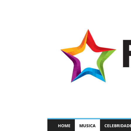
–
HOME
MUSICA
CELEBRIDAD
F