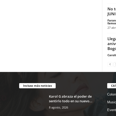
No t
JUNI
Faran
famos
27 abr
Lleg
aniv
Bog
Carol
Incluso más noticias
CA
Colom
Karol G abraza el poder de
sentirlo todo en su nuevo...
Musi
8 agosto, 2026
Event