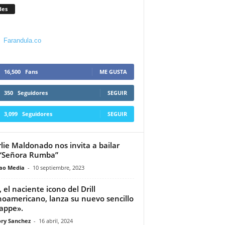
des
Farandula.co
16,500
Fans
ME GUSTA
350
Seguidores
SEGUIR
3,099
Seguidores
SEGUIR
lie Maldonado nos invita a bailar
“Señora Rumba”
ao Media
-
10 septiembre, 2023
, el naciente icono del Drill
noamericano, lanza su nuevo sencillo
appe».
ry Sanchez
-
16 abril, 2024