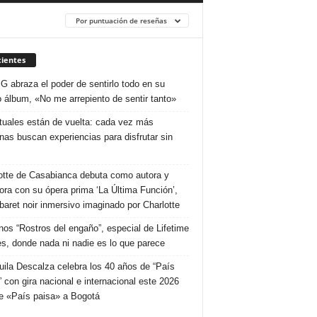
Por puntuación de reseñas
ientes
 G abraza el poder de sentirlo todo en su
 álbum, «No me arrepiento de sentir tanto»
ituales están de vuelta: cada vez más
nas buscan experiencias para disfrutar sin
otte de Casabianca debuta como autora y
tora con su ópera prima ‘La Última Función’,
baret noir inmersivo imaginado por Charlotte
nos “Rostros del engaño”, especial de Lifetime
s, donde nada ni nadie es lo que parece
uila Descalza celebra los 40 años de “País
” con gira nacional e internacional este 2026
e «País paisa» a Bogotá