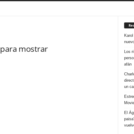
COLOMBIA
DEPORTES
ESPAÑA
FASHION
MEXICO
ORÍA
TEATRO
TECNOLOGIA
TELEVISION
USA
Rec
Karol
nuevo
 para mostrar
Los r
perso
afán
Charl
direc
un ca
Estre
Movie
El Ág
paisa
vuelv