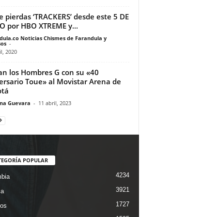
e pierdas ‘TRACKERS’ desde este 5 DE
O por HBO XTREME y...
dula.co Noticias Chismes de Farandula y
os
-
il, 2020
an los Hombres G con su «40
ersario Toue» al Movistar Arena de
otá
ina Guevara
-
11 abril, 2023
TEGORÍA POPULAR
4234
bia
3921
ca
1727
os