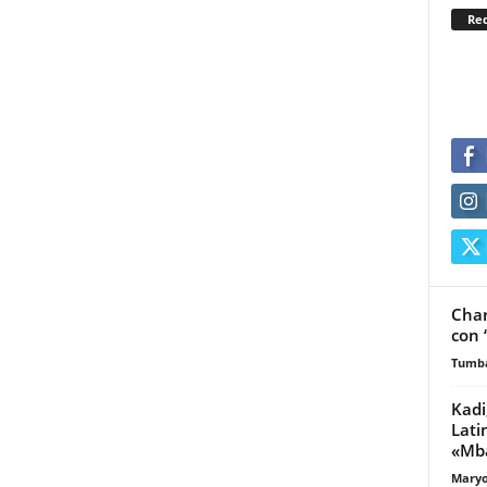
Re
Char
con 
Tumb
Kadi
Lati
«Mb
Maryo