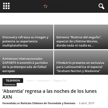
Paramount+ revela el tráiler y las primeras
imágenes de la furia de los thundermans
ARGENTINA
CELEBRIDADES
CINE
COLOMBIA
DEPORTES
ESPAÑA
Carolina Guevara
-
10 agosto, 2026
FASHION
MEXICO
MODA
MUSICA
PERU
SIN CATEGORÍA
TEATRO
TECNOLOGIA
TELEVISION
USA
VIDEO
Discovery refresca su imagen y
Estrenos “Rostros del engaño”,
potencia su experiencia
especial de Lifetime Movies,
multiplataforma
donde nada ni nadie es...
Amistosos internacionales:
DSPORTS transmitirá partidos
Film&Arts presenta en exclusiva
de la pretemporada de fútbol
para Latinoamérica el especial
europeo
“Graham Norton y Madonna”
TELEVISION
Inicio
Television
Página 157
Television
‘Absentia’ regresa a las noches de los lunes
AXN
Farandula.co Noticias Chismes de Farandula y famosos
-
6 abril, 2019