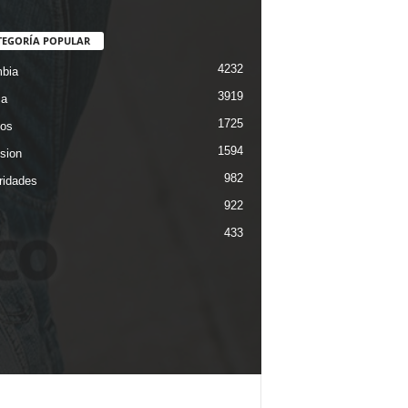
TEGORÍA POPULAR
4232
bia
3919
ca
1725
os
1594
ision
982
ridades
922
433