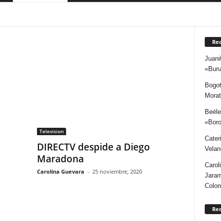
COLOMBIA
DEPORTES
ESPAÑA
FASHION
MEXICO
ORÍA
TEATRO
TECNOLOGIA
TELEVISION
USA
Rec
Juani
«Buru
Bogot
Morat
Beéle
«Boro
Television
Cater
DIRECTV despide a Diego
Velan
Maradona
Carol
Carolina Guevara
-
25 noviembre, 2020
Jaram
Colo
Re