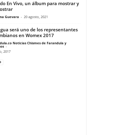
o En Vivo, un álbum para mostrar y
strar
ina Guevara
-
20 agosto, 2021
agua será uno de los representantes
ombianos en Womex 2017
dula.co Noticias Chismes de Farandula y
os
-
io, 2017