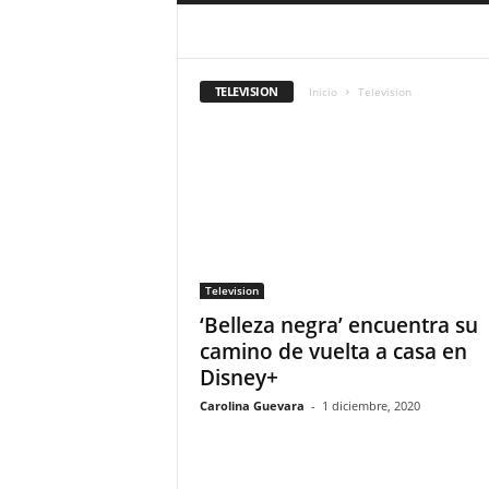
a
r
ARGENTINA
CELEBRIDADES
CINE
MODA
MUSICA
PERU
SIN CATEG
a
VIDEO
n
TELEVISION
Inicio
Television
d
u
l
a
.
C
O
N
o
Television
t
‘Belleza negra’ encuentra su
i
camino de vuelta a casa en
c
Disney+
i
a
Carolina Guevara
-
1 diciembre, 2020
s
d
e