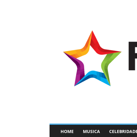
–
HOME
MUSICA
CELEBRIDAD
F