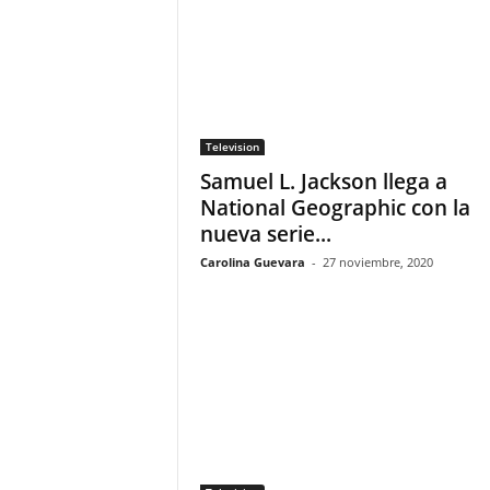
F
a
m
o
s
o
s
Television
Samuel L. Jackson llega a
National Geographic con la
nueva serie...
Carolina Guevara
-
27 noviembre, 2020