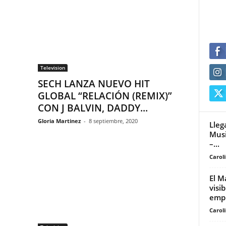
Television
SECH LANZA NUEVO HIT
GLOBAL “RELACIÓN (REMIX)”
CON J BALVIN, DADDY...
Gloria Martinez
-
8 septiembre, 2020
Lleg
Musi
–...
Carol
El M
visib
empr
Carol