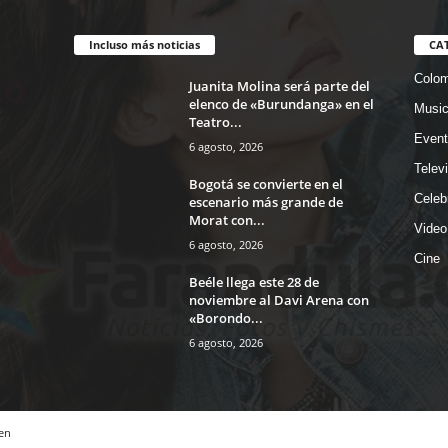
Incluso más noticias
CA
Colom
Juanita Molina será parte del
elenco de «Burundanga» en el
Musi
Teatro...
Event
6 agosto, 2026
Telev
Bogotá se convierte en el
Celeb
escenario más grande de
Morat con...
Video
6 agosto, 2026
Cine
Beéle llega este 28 de
noviembre al Davi Arena con
«Borondo...
6 agosto, 2026
en