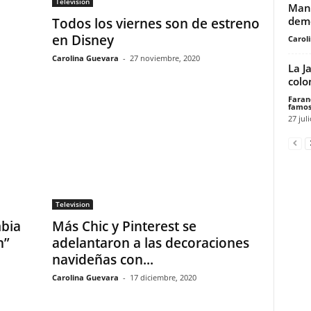
Television
Mand
demo
Todos los viernes son de estreno
en Disney
Carol
Carolina Guevara
-
27 noviembre, 2020
La J
col
Faran
famos
27 jul
Television
bia
Más Chic y Pinterest se
n”
adelantaron a las decoraciones
navideñas con...
Carolina Guevara
-
17 diciembre, 2020