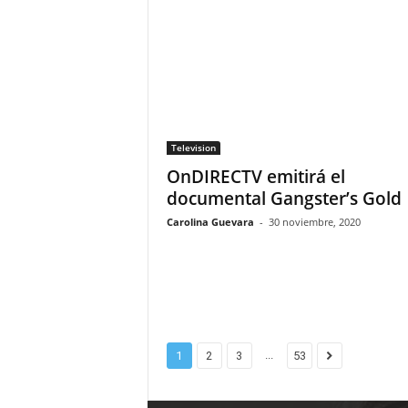
Television
OnDIRECTV emitirá el
documental Gangster’s Gold
Carolina Guevara
-
30 noviembre, 2020
...
1
2
3
53