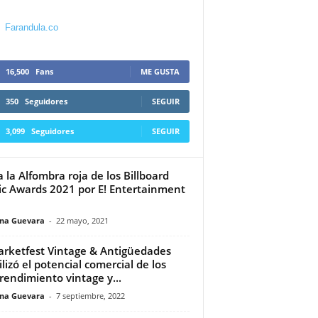
Farandula.co
16,500
Fans
ME GUSTA
350
Seguidores
SEGUIR
3,099
Seguidores
SEGUIR
a la Alfombra roja de los Billboard
c Awards 2021 por E! Entertainment
ina Guevara
-
22 mayo, 2021
arketfest Vintage & Antigüedades
ilizó el potencial comercial de los
endimiento vintage y...
ina Guevara
-
7 septiembre, 2022