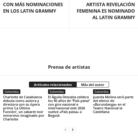
CON MÁS NOMINACIONES
ARTISTA REVELACIÓN
EN LOS LATIN GRAMMY
FEMENINA ES NOMINADO
AL LATIN GRAMMY
Prensa de artistas
Artículos relacionados
Más del autor
Colombia
Colombia
Colombia
Charlotte de Casabianca
El Águila Descalza celebra
Juanita Molina será parte
debuta como autora y
los 40 años de “País paisa”
del elenco de
directora con su ópera
con gira nacional e
«Burundanga» en el
prima ‘La Última
internacional este 2026
Teatro Nacional la
Función’, un cabaret noir
vuelve «País paisa» a
Castellana
inmersivo imaginado por
Bogotá
Charlotte