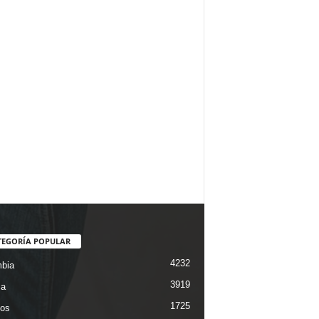
TEGORÍA POPULAR
4232
bia
3919
ca
1725
os