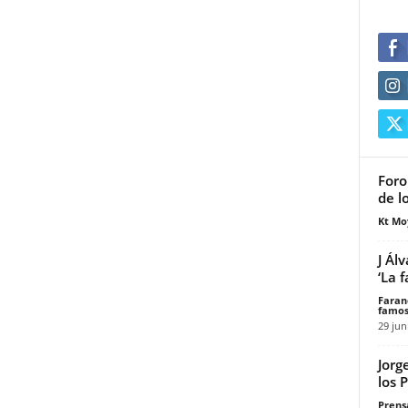
Foro 
de l
Kt Mo
J Ál
‘La 
Faran
famos
29 jun
Jorg
los 
Prensa