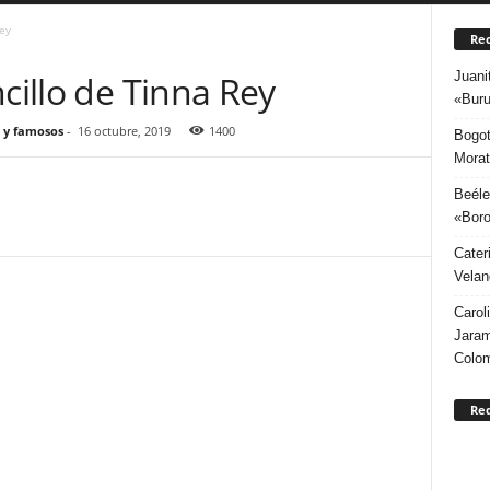
ey
Rec
Juani
ncillo de Tinna Rey
«Buru
 y famosos
-
16 octubre, 2019
1400
Bogot
Morat
Beéle
«Boro
Cater
Velan
Carol
Jaram
Colo
Re