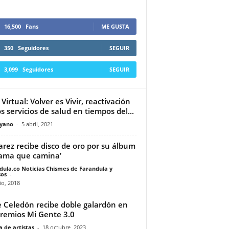
16,500
Fans
ME GUSTA
350
Seguidores
SEGUIR
3,099
Seguidores
SEGUIR
Virtual: Volver es Vivir, reactivación
os servicios de salud en tiempos del...
yano
-
5 abril, 2021
varez recibe disco de oro por su álbum
fama que camina’
dula.co Noticias Chismes de Farandula y
os
-
io, 2018
e Celedón recibe doble galardón en
Premios Mi Gente 3.0
 de artistas
-
18 octubre, 2023