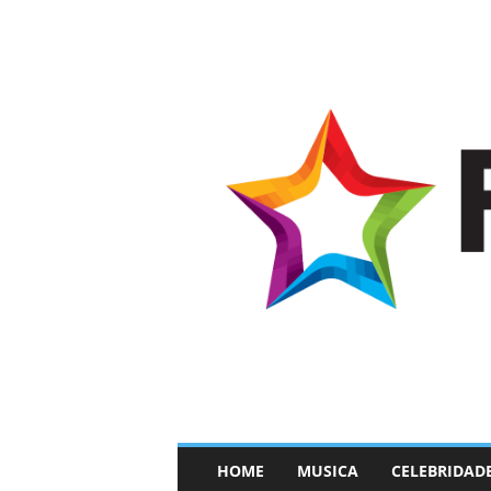
–
HOME
MUSICA
CELEBRIDAD
F