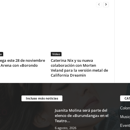
a
Video
lega este 28 de noviembre
Caterina Nix y su nueva
i Arena con «Borondo
colaboración con Morten
Veland para la versión metal de
California Dreamin
Incluso más noticias
CA
Colom
Juanita Molina será parte del
elenco de «Burundanga» en el
Musi
Teatro...
Event
6 agosto, 2026