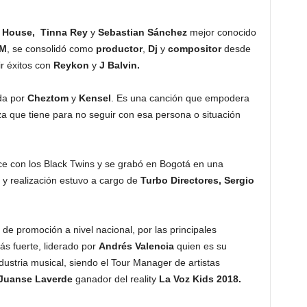
 House, Tinna Rey
y
Sebastian Sánchez
mejor conocido
M
, se consolidó como
productor
,
Dj
y
compositor
desde
r éxitos con
Reykon
y
J Balvin.
da por
Cheztom
y
Kensel
. Es una canción que empodera
erza que tiene para no seguir con esa persona o situación
nce con los Black Twins y se grabó en Bogotá en una
n y realización estuvo a cargo de
Turbo Directores, Sergio
 de promoción a nivel nacional, por las principales
ás fuerte, liderado por
Andrés Valencia
quien es su
dustria musical, siendo el Tour Manager de artistas
Juanse Laverde
ganador del reality
La Voz Kids 2018.