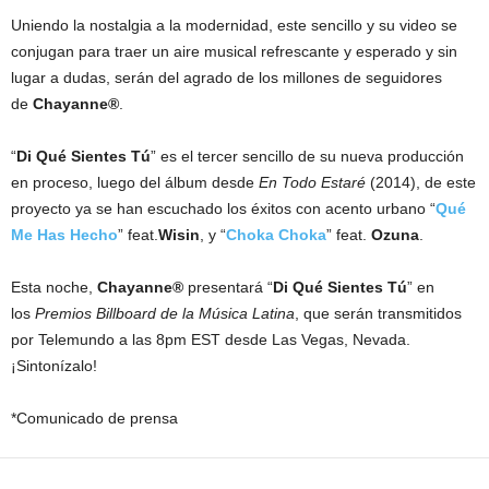
Uniendo la nostalgia a la modernidad, este sencillo y su video se
conjugan para traer un aire musical refrescante y esperado y sin
lugar a dudas, serán del agrado de los millones de seguidores
de
Chayanne®
.
“
Di Qué Sientes Tú
” es el tercer sencillo de su nueva producción
en proceso, luego del álbum desde
En Todo Estaré
(2014), de este
proyecto ya se han escuchado los éxitos con acento urbano “
Qué
Me Has Hecho
” feat.
Wisin
, y “
Choka Choka
” feat.
Ozuna
.
Esta noche,
Chayanne®
presentará “
Di Qué Sientes Tú
” en
los
Premios Billboard de la Música Latina
, que serán transmitidos
por Telemundo a las 8pm EST desde Las Vegas, Nevada.
¡Sintonízalo!
*Comunicado de prensa