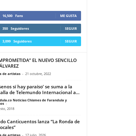
16,500
Fans
ME GUSTA
350
Seguidores
SEGUIR
3,099
Seguidores
SEGUIR
MPROMETIDA” EL NUEVO SENCILLO
 ÁLVAREZ
 de artistas
-
21 octubre, 2022
 senos sí hay paraíso’ se suma a la
alla de Telemundo Internacional a...
dula.co Noticias Chismes de Farandula y
os
-
sto, 2018
o Canticuentos lanza “La Ronda de
Vocales”
 de artistas
-
17 julio, 2026