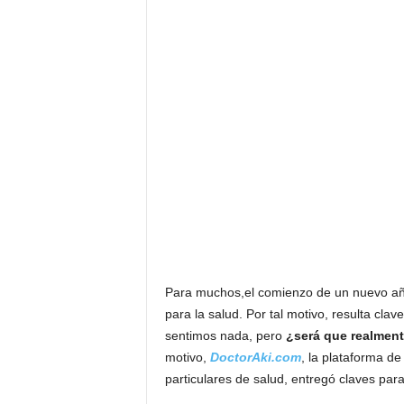
F
a
m
o
s
o
s
Para muchos,el comienzo de un nuevo año
para la salud. Por tal motivo, resulta cla
sentimos nada, pero
¿será que realment
motivo,
DoctorAki.com
, la plataforma de
particulares de salud, entregó claves par