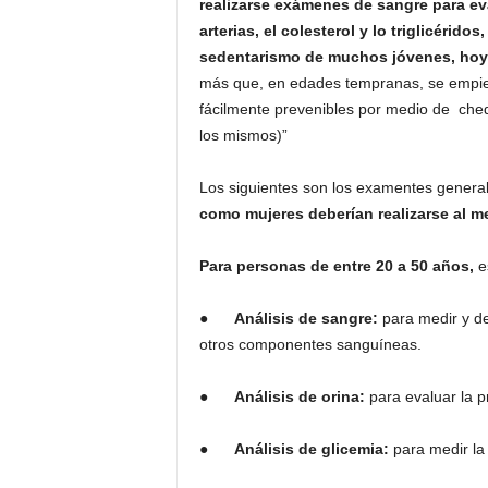
realizarse exámenes de sangre para eval
arterias, el colesterol y lo triglicérid
sedentarismo de muchos jóvenes, hoy 
más que, en edades tempranas, se empie
fácilmente prevenibles por medio de cheq
los mismos)”
Los siguientes son los examentes genera
como mujeres deberían realizarse al m
Para personas de entre 20 a 50 años,
e
●
Análisis de sangre:
para medir y de
otros componentes sanguíneas.
●
Análisis de orina:
para evaluar la 
●
Análisis de glicemia:
para medir la