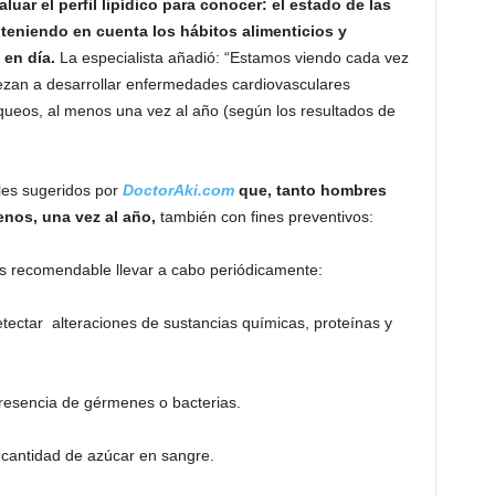
uar el perfil lipídico para conocer: el estado de las
os, teniendo en cuenta los hábitos alimenticios y
en día.
La especialista añadió: “Estamos viendo cada vez
zan a desarrollar enfermedades cardiovasculares
ueos, al menos una vez al año (según los resultados de
les sugeridos por
Doctor
A
ki.com
que, tanto hombres
enos, una vez al año,
también con fines preventivos:
s recomendable llevar a cabo periódicamente:
tectar alteraciones de sustancias químicas, proteínas y
presencia de gérmenes o bacterias.
 cantidad de azúcar en sangre.