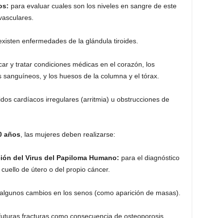
os:
para evaluar cuales son los niveles en sangre de este
vasculares.
existen enfermedades de la glándula tiroides.
car y tratar condiciones médicas en el corazón, los
s sanguíneos, y los huesos de la columna y el tórax.
tidos cardíacos irregulares (arritmia) u obstrucciones de
50 años
, las mujeres deben realizarse:
ación del Virus del Papiloma Humano:
para el diagnóstico
cuello de útero o del propio cáncer.
algunos cambios en los senos (como aparición de masas).
futuras fracturas como consecuencia de osteoporosis