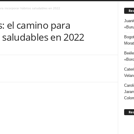
ra incorporar hábitos saludables en 2022
Rec
Juani
: el camino para
«Buru
s saludables en 2022
Bogot
Morat
Beéle
«Boro
Cater
Velan
Carol
Jaram
Colo
Re