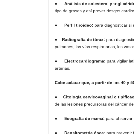
●
Análisis de colesterol y triglicérid
tipo de grasas y así prever riesgos cardio
●
Perfil tiroideo:
para diagnosticar si 
●
Radiografía de tórax:
para diagnosti
pulmones, las vías respiratorias, los vaso
●
Electrocardiograma:
para vigilar la
arterias.
Cabe aclarar que, a partir de los 40 y 
●
Citología cervicovaginal o tipific
de las lesiones precursoras del cáncer de 
●
Ecografía de mama:
para observar 
●
Densitometría ósea:
para prevenir 