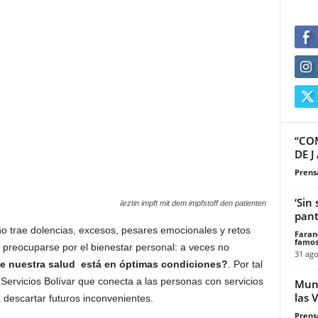
“CO
DE J
Prensa
‘Sin
ärztin impft mit dem impfstoff den patienten
pant
 trae dolencias, excesos, pesares emocionales y retos
Faran
famos
ve preocuparse por el bienestar personal: a veces no
31 ago
e nuestra salud está en óptimas condiciones?
. Por tal
 Servicios Bolívar que conecta a las personas con servicios
Mund
las 
a descartar futuros inconvenientes.
Prensa