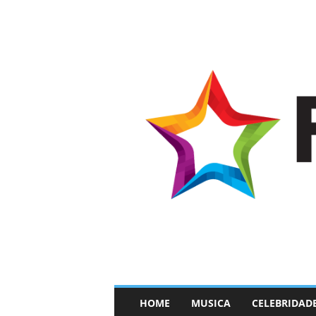
–
HOME
MUSICA
CELEBRIDAD
F