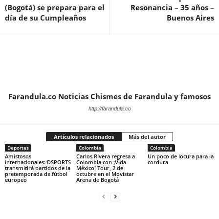
(Bogotá) se prepara para el
Resonancia – 35 años –
día de su Cumpleaños
Buenos Aires
Farandula.co Noticias Chismes de Farandula y famosos
http://farandula.co
Artículos relacionados
Más del autor
Deportes
Colombia
Colombia
Amistosos
Carlos Rivera regresa a
Un poco de locura para la
internacionales: DSPORTS
Colombia con ¡Vida
cordura
transmitirá partidos de la
México! Tour, 2 de
pretemporada de fútbol
octubre en el Movistar
europeo
Arena de Bogotá