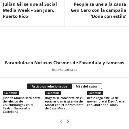
Julián Gil se une al Social
People se une a la causa
Media Week – San Juan,
Gen Cero con la campaña
Puerto Rico
‘Dona con estilo’
Farandula.co Noticias Chismes de Farandula y famosos
http://farandula.co
Artículos relacionados
Más del autor
Colombia
Colombia
Colombia
Juanita Molina será parte
Bogotá se convierte en el
Beéle llega este 28 de
del elenco de
escenario más grande de
noviembre al Davi Arena
«Burundanga» en el
Morat con el lanzamiento
con «Borondo Tour»
Teatro Nacional la
de Casa Morat
Castellana