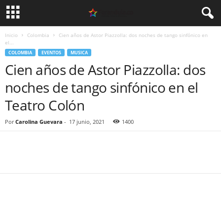
Inicio
Colombia
Cien años de Astor Piazzolla: dos noches de tango sinfónico en
el...
COLOMBIA
EVENTOS
MUSICA
Cien años de Astor Piazzolla: dos
noches de tango sinfónico en el
Teatro Colón
Por
Carolina Guevara
-
17 junio, 2021
1400