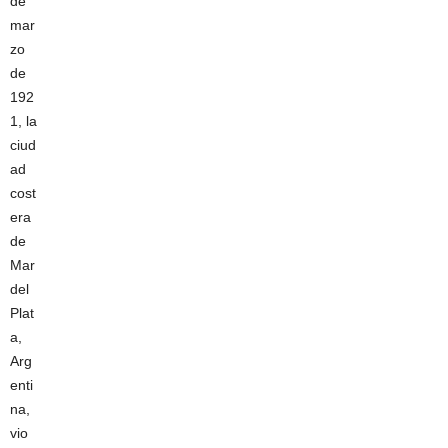
de
mar
zo
de
192
1, la
ciud
ad
cost
era
de
Mar
del
Plat
a,
Arg
enti
na,
vio