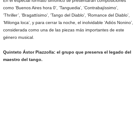
En el especial formato sinfónico se presentarán composiciones
como ‘Buenos Aires hora 0’, ‘Tanguedia’, ‘Contrabajíssimo’,
‘Thriller’, ‘Bragattísimo’, ‘Tango del Diablo’, ‘Romance del Diablo’,
‘Milonga loca’, y para cerrar la noche, el inolvidable ‘Adiós Nonino’,
considerada como una de las piezas más importantes de este
género musical.
Quinteto Ástor Piazzolla: el grupo que preserva el legado del
maestro del tango.