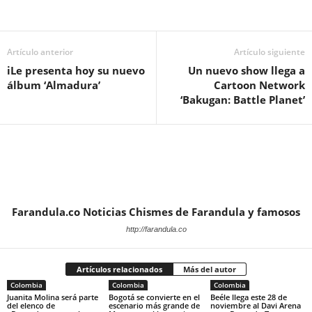
Artículo anterior
Artículo siguiente
iLe presenta hoy su nuevo
Un nuevo show llega a
álbum ‘Almadura’
Cartoon Network
‘Bakugan: Battle Planet’
Farandula.co Noticias Chismes de Farandula y famosos
http://farandula.co
Artículos relacionados
Más del autor
Colombia
Colombia
Colombia
Juanita Molina será parte
Bogotá se convierte en el
Beéle llega este 28 de
del elenco de
escenario más grande de
noviembre al Davi Arena