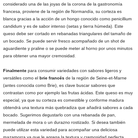
considerado una de las joyas de la corona de la gastronomía
francesa, proviene de la región de Normandía, su corteza es
blanca gracias a la acción de un hongo conocido como penicillium
candidum y es de sabor intenso (setas y tierra húmeda). Este
queso debe ser cortado en rebanadas triangulares del tamaño de
un bocado. Se puede servir fresco acompañado de un shot de
aguardiente y praline o se puede meter al horno por unos minutos
para obtener una mayor cremosidad.
Finalmente
para consumir variedades con sabores ligeros y
versátiles como el
brie francés
de la región de Seine-et-Marne
(antes conocida como Brie), es clave buscar sabores que
contrastan como por ejemplo las frutas ácidas. Este queso es muy
especial, ya que su corteza es comestible y conforme madura
obtendrá una textura más quebradiza que añadirá sabores a cada
bocado. Sugerimos degustarlo con una rebanada de pan,
mermelada de mora o un durazno rostizado. Si desea también
puede utilizar esta variedad para acompañar una deliciosa
mazamorra ya que le agrega la textura y cremosidad perfecta.