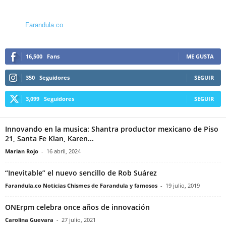
Farandula.co
16,500
Fans
ME GUSTA
350
Seguidores
SEGUIR
3,099
Seguidores
SEGUIR
Innovando en la musica: Shantra productor mexicano de Piso
21, Santa Fe Klan, Karen...
Marian Rojo
-
16 abril, 2024
“Inevitable” el nuevo sencillo de Rob Suárez
Farandula.co Noticias Chismes de Farandula y famosos
-
19 julio, 2019
ONErpm celebra once años de innovación
Carolina Guevara
-
27 julio, 2021