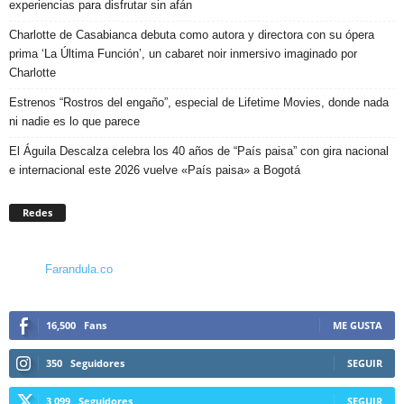
experiencias para disfrutar sin afán
Charlotte de Casabianca debuta como autora y directora con su ópera
prima ‘La Última Función’, un cabaret noir inmersivo imaginado por
Charlotte
Estrenos “Rostros del engaño”, especial de Lifetime Movies, donde nada
ni nadie es lo que parece
El Águila Descalza celebra los 40 años de “País paisa” con gira nacional
e internacional este 2026 vuelve «País paisa» a Bogotá
Redes
Farandula.co
16,500
Fans
ME GUSTA
350
Seguidores
SEGUIR
3,099
Seguidores
SEGUIR