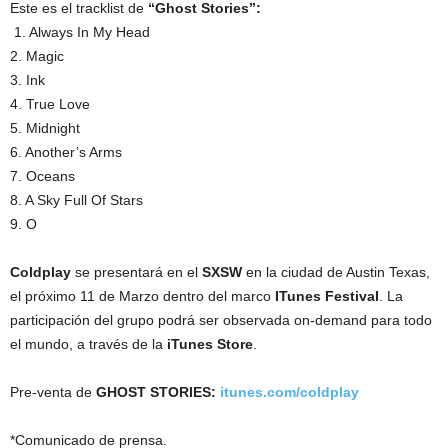
Este es el tracklist de
“Ghost Stories”:
1. Always In My Head
2. Magic
3. Ink
4. True Love
5. Midnight
6. Another’s Arms
7. Oceans
8. A Sky Full Of Stars
9. O
Coldplay
se presentará en el
SXSW
en la ciudad de Austin Texas,
el próximo 11 de Marzo dentro del marco
ITunes Festival
. La
participación del grupo podrá ser observada on-demand para todo
el mundo, a través de la
iTunes Store
.
Pre-venta de
GHOST STORIES:
itunes.com/coldplay
*Comunicado de prensa.