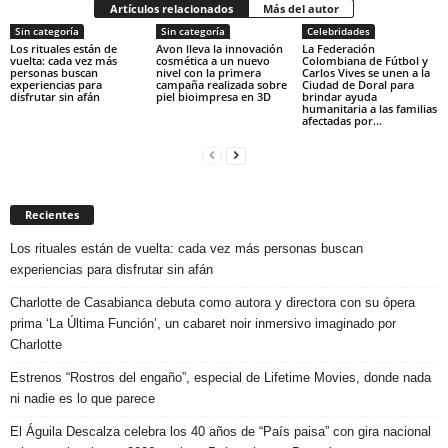
Artículos relacionados
Más del autor
Sin categoría
Sin categoría
Celebridades
Los rituales están de
Avon lleva la innovación
La Federación
vuelta: cada vez más
cosmética a un nuevo
Colombiana de Fútbol y
personas buscan
nivel con la primera
Carlos Vives se unen a la
experiencias para
campaña realizada sobre
Ciudad de Doral para
disfrutar sin afán
piel bioimpresa en 3D
brindar ayuda
humanitaria a las familias
afectadas por...
Recientes
Los rituales están de vuelta: cada vez más personas buscan
experiencias para disfrutar sin afán
Charlotte de Casabianca debuta como autora y directora con su ópera
prima ‘La Última Función’, un cabaret noir inmersivo imaginado por
Charlotte
Estrenos “Rostros del engaño”, especial de Lifetime Movies, donde nada
ni nadie es lo que parece
El Águila Descalza celebra los 40 años de “País paisa” con gira nacional