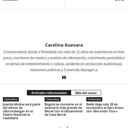
Carolina Guevara
Comunicadora Social y Periodista con más de 11 años de experiencia en free
press, monitoreo de medios y análisis de información, cubrimiento periodístico
en temas de entretenimiento y cultura, asistente en producción audiovisual,
relaciones públicas y Commnity Manager jr.
Artículos relacionados
Más del autor
Colombia
Colombia
Colombia
Juanita Molina será parte
Bogotá se convierte en el
Beéle llega este 28 de
del elenco de
escenario más grande de
noviembre al Davi Arena
«Burundanga» en el
Morat con el lanzamiento
con «Borondo Tour»
Teatro Nacional la
de Casa Morat
Castellana