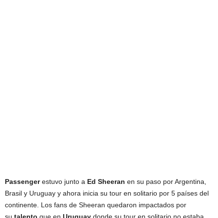
Passenger
estuvo junto a
Ed Sheeran
en su paso por Argentina,
Brasil y Uruguay y ahora inicia su tour en solitario por 5 países del
continente. Los fans de Sheeran quedaron impactados por
su
talento
que en
Uruguay
donde su tour en solitario no estaba