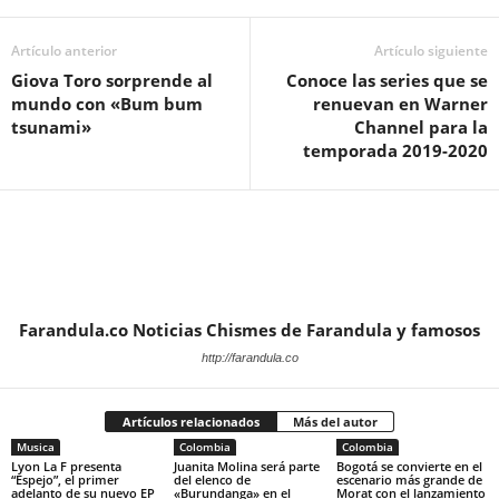
Artículo anterior
Artículo siguiente
Giova Toro sorprende al
Conoce las series que se
mundo con «Bum bum
renuevan en Warner
tsunami»
Channel para la
temporada 2019-2020
Farandula.co Noticias Chismes de Farandula y famosos
http://farandula.co
Artículos relacionados
Más del autor
Musica
Colombia
Colombia
Lyon La F presenta
Juanita Molina será parte
Bogotá se convierte en el
“Espejo”, el primer
del elenco de
escenario más grande de
adelanto de su nuevo EP
«Burundanga» en el
Morat con el lanzamiento