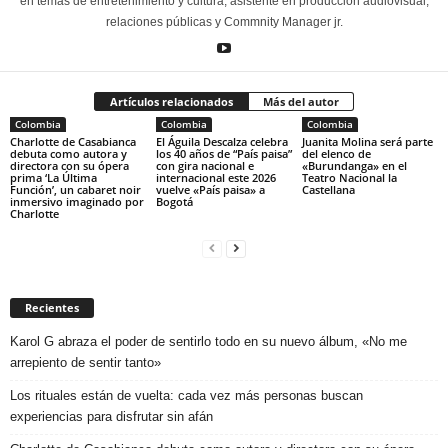
en temas de entretenimiento y cultura, asistente en producción audiovisual,
relaciones públicas y Commnity Manager jr.
Artículos relacionados
Más del autor
Colombia
Colombia
Colombia
Charlotte de Casabianca
El Águila Descalza celebra
Juanita Molina será parte
debuta como autora y
los 40 años de “País paisa”
del elenco de
directora con su ópera
con gira nacional e
«Burundanga» en el
prima ‘La Última
internacional este 2026
Teatro Nacional la
Función’, un cabaret noir
vuelve «País paisa» a
Castellana
inmersivo imaginado por
Bogotá
Charlotte
Recientes
Karol G abraza el poder de sentirlo todo en su nuevo álbum, «No me
arrepiento de sentir tanto»
Los rituales están de vuelta: cada vez más personas buscan
experiencias para disfrutar sin afán