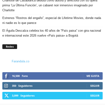
Charlotte de Casabianca debuta como autora y directora con su ópera
prima ‘La Última Función’, un cabaret noir inmersivo imaginado por
Charlotte
Estrenos “Rostros del engaño”, especial de Lifetime Movies, donde nada
ni nadie es lo que parece
El Águila Descalza celebra los 40 años de “País paisa” con gira nacional
e internacional este 2026 vuelve «País paisa» a Bogotá
Redes
Farandula.co
16,500
Fans
ME GUSTA
350
Seguidores
SEGUIR
3,099
Seguidores
SEGUIR