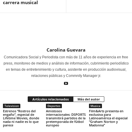
carrera musical
Carolina Guevara
Comunicadora Social y Periodista con más de 11 años de experiencia en free
press, monitoreo de medios y análisis de información, cubrimiento periodístico
en temas de entretenimiento y cultura, asistente en producción audiovisual,
relaciones públicas y Commnity Manager jr.
Artículos relacionados
Más del autor
Television
Deportes
Musica
Estrenos “Rostros del
Amistosos
Film&Arts presenta en
engaño”, especial de
internacionales: DSPORTS
exclusiva para
Lifetime Movies, donde
transmitirá partidos de la
Latinoamérica el especial
nada ni nadie es lo que
pretemporada de fútbol
“Graham Norton y
parece
europeo
Madonna”