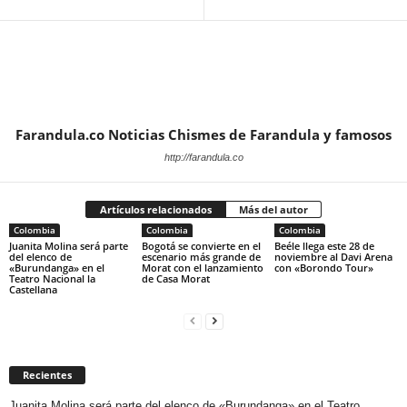
Farandula.co Noticias Chismes de Farandula y famosos
http://farandula.co
Artículos relacionados
Más del autor
Colombia
Colombia
Colombia
Juanita Molina será parte
Bogotá se convierte en el
Beéle llega este 28 de
del elenco de
escenario más grande de
noviembre al Davi Arena
«Burundanga» en el
Morat con el lanzamiento
con «Borondo Tour»
Teatro Nacional la
de Casa Morat
Castellana
Recientes
Juanita Molina será parte del elenco de «Burundanga» en el Teatro