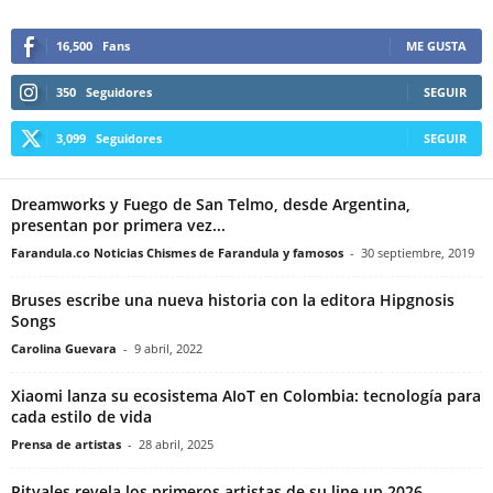
16,500
Fans
ME GUSTA
350
Seguidores
SEGUIR
3,099
Seguidores
SEGUIR
Dreamworks y Fuego de San Telmo, desde Argentina,
presentan por primera vez...
Farandula.co Noticias Chismes de Farandula y famosos
-
30 septiembre, 2019
Bruses escribe una nueva historia con la editora Hipgnosis
Songs
Carolina Guevara
-
9 abril, 2022
Xiaomi lanza su ecosistema AIoT en Colombia: tecnología para
cada estilo de vida
Prensa de artistas
-
28 abril, 2025
Ritvales revela los primeros artistas de su line up 2026