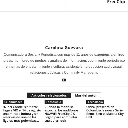
FreeClip
Carolina Guevara
Comunicadora Social y Periodista con más de 11 años de experiencia en free
press, monitoreo de medios y análisis de información, cubrimiento periodístico
en temas de entretenimiento y cultura, asistente en producción audiovisual,
relaciones públicas y Commnity Manager jr.
Artículos relacionados
Más del autor
Celebridades
Tecnologia
Tecnologia
“Ninel Conde: sin filtro”
Cuando la moda se
OPPO presentó en
llega a VIX el 14 de agosto
escucha: los audífonos
Colombia la nueva Serie
una mirada íntima y sin
HUAWEI FreeClip 2 S
Reno16 en el Maloka City
reservas de una de las
llegan para completar
Hall
figuras más polémicas...
cualquier look