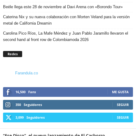
Beéle llega este 28 de noviembre al Davi Arena con «Borondo Tour»
Caterina Nix y su nueva colaboración con Morten Veland para la versión
metal de California Dreamin
Carolina Pico Ríos, La Mafe Méndez y Juan Pablo Jaramillo llevaron el
second hand al front row de Colombiamoda 2026
Redes
Farandula.co
16,500
Fans
ME GUSTA
350
Seguidores
SEGUIR
3,099
Seguidores
SEGUIR
“Ese Disco”, el nuevo lanzamiento de El Cachorro