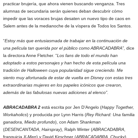
practicar brujería, que ahora vienen buscando venganza. Tres
alumnas de secundaria serán quienes deban descubrir cómo
impedir que las voraces brujas desaten un nuevo tipo de caos en
Salem antes de la medianoche de la víspera de Todos los Santos.
“
Estoy más que entusiasmada de trabajar en la continuación de
una película tan querida por el público como ABRACADABRA”,
dice
la directora Anne Fletcher. “
Los fans de todo el mundo han
adoptado a estos personajes y han hecho de esta película una
tradición de Halloween cuya popularidad sigue creciendo. Me
siento muy afortunada de estar de vuelta en Disney con estas tres
extraordinarias mujeres en los papeles icónicos que crearon,
además de las fabulosas nuevas adiciones al elenco”.
ABRACADABRA 2
está escrita por Jen D’Angelo (
Happy Together,
Workaholics
) y producida por Lynn Harris (
Rey Richard: Una familia
ganadora, Miedo profundo
), con Adam Shankman
(
DESENCANTADA
,
Hairspray
), Ralph Winter (
ABRACADABRA
,
franquicia
X-Men
) y David Kirschner (
ABRACADABRA
,
Chucky
)