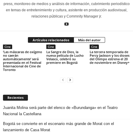
press, monitoreo de medios y análisis de información, cubrimiento periodístico
en temas de entretenimiento y cultura, asistente en producción audiovisual,
relaciones públicas y Commnity Manager jr.
Artículos relacionados
Más del autor
Cine
Cine
Cine
‘Las máscaras de oxígeno
La Sangre de Dios, la
La tercera temporada de
no caerán
nueva película de Lucho
Percy Jackson y los dioses
automáticamente’ será
Velasco, celebró su
del Olimpo estrena el 20
presentada en el Festival
premiere en Bogotá
de noviembre en Disney+
Internacional de Cine de
Toronto
Recientes
Juanita Molina será parte del elenco de «Burundanga» en el Teatro
Nacional la Castellana
Bogotá se convierte en el escenario más grande de Morat con el
lanzamiento de Casa Morat