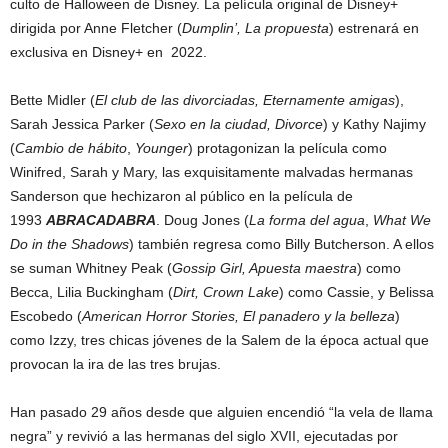
culto de Halloween de Disney. La película original de Disney+
dirigida por Anne Fletcher (
Dumplin’, La propuesta
) estrenará en
exclusiva en Disney+ en 2022.
Bette Midler (
El club de las divorciadas, Eternamente amigas
),
Sarah Jessica Parker (
Sexo en la ciudad, Divorce
) y Kathy Najimy
(
Cambio de hábito
,
Younger
) protagonizan la película como
Winifred, Sarah y Mary, las exquisitamente malvadas hermanas
Sanderson que hechizaron al público en la película de
1993
ABRACADABRA
. Doug Jones (
La forma del agua
,
What We
Do in the Shadows
) también regresa como Billy Butcherson. A ellos
se suman Whitney Peak (
Gossip Girl, Apuesta maestra
) como
Becca, Lilia Buckingham (
Dirt, Crown Lake
) como Cassie, y Belissa
Escobedo (
American Horror Stories, El panadero y la belleza
)
como Izzy, tres chicas jóvenes de la Salem de la época actual que
provocan la ira de las tres brujas.
Han pasado 29 años desde que alguien encendió “la vela de llama
negra” y revivió a las hermanas del siglo XVII, ejecutadas por