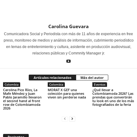
Carolina Guevara
Comunicadora Social y Periodista con más de 11 años de experiencia en free
press, monitoreo de medios y análisis de información, cubrimiento periodístico
en temas de entretenimiento y cultura, asistente en producción audiovisual,
relaciones públicas y Commnity Manager jr.
Artículos relacionados
Más del autor
Colombia
Colombia
Eventos
Carolina Pico Ríos, La
MORAT X GEF una
¿Qué llevar a
Mafe Méndez y Juan
colección para quienes
Colombiamoda 2026? Las
Pablo Jaramillo llevaron
viven sin perderse nada
prendas que convertirán
el second hand al front
tu look en uno de los más
row de Colombiamoda
fotografiados de la feria
2026
Recientes