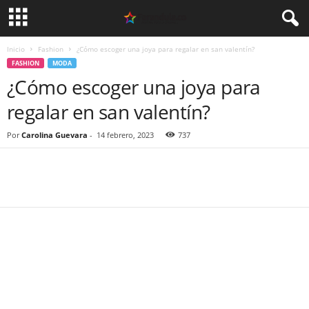
Inicio
Fashion
¿Cómo escoger una joya para regalar en san valentín?
FASHION
MODA
¿Cómo escoger una joya para
regalar en san valentín?
Por
Carolina Guevara
-
14 febrero, 2023
737