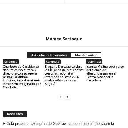
Mónica Sastoque
Artículos relacionados
Más del autor
Colombia
Colombia
Colombia
Charlotte de Casabianca
El Águila Descalza celebra
Juanita Molina será parte
debuta como autora y
los 40 años de “País paisa”
del elenco de
directora con su ópera
con gira nacional e
«Burundanga» en el
prima ‘La Última
internacional este 2026
Teatro Nacional la
Función’, un cabaret noir
vuelve «País paisa» a
Castellana
inmersivo imaginado por
Bogotá
Charlotte
Recientes
R.Cela presenta «Máquina de Guerra», un poderoso himno sobre la