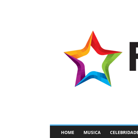
–
HOME
MUSICA
CELEBRIDAD
F