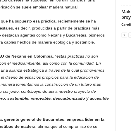
stos carretes ha supuesto, en los últimos años, una
ricación se suele emplear madera natural.
Makr
proy
l que ha supuesto esa práctica, recientemente se ha
Carol
tales, es decir, producidas a partir de prácticas más
do destacan agentes como Nexans y Bucarretes, pioneros
ara cables hechos de manera ecológica y sostenible.
EO de Nexans en Colombia
, “
estas prácticas no son
 con el medioambiente, así como con la comunidad. En
una alianza estratégica a través de la cual promovemos
 el diseño de espacios propicios para la educación de
a manera fomentamos la construcción de un futuro más
u conjunto, contribuyendo así a nuestro proyecto de
ro, sostenible, renovable, descarbonizado y accesible
, gerente general de Bucarretes, empresa líder en la
estibas de madera,
afirma que el compromiso de su