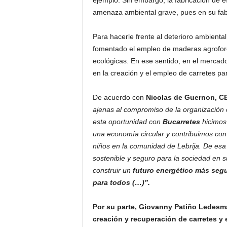
ejemplo. Sin embargo, la fabricación de e
amenaza ambiental grave, pues en su fab
Para hacerle frente al deterioro ambienta
fomentado el empleo de maderas agrofores
ecológicas. En ese sentido, en el merca
en la creación y el empleo de carretes p
De acuerdo con
Nicolas de Guernon, C
ajenas al compromiso de la organización
esta oportunidad con
Bucarretes
hicimos 
una economía circular y contribuimos con
niños en la comunidad de Lebrija. De es
sostenible y seguro para la sociedad en s
construir un
futuro energético más segu
para todos (…)”.
Por su parte, Giovanny Patiño Ledesma
creación y recuperación de carretes y 