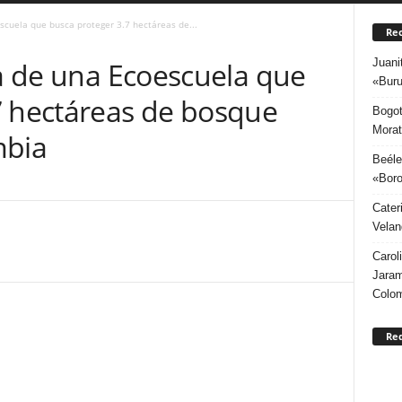
scuela que busca proteger 3.7 hectáreas de...
Rec
Juani
va de una Ecoescuela que
«Buru
7 hectáreas de bosque
Bogot
Morat
mbia
Beéle
«Boro
Cater
Velan
Carol
Jaram
Colo
Re