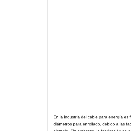
F
a
m
o
s
o
s
En la industria del cable para energía es 
diámetros para enrollado, debido a las fa