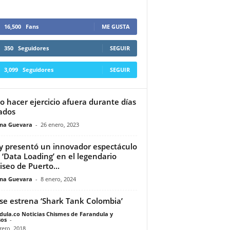
16,500
Fans
ME GUSTA
350
Seguidores
SEGUIR
3,099
Seguidores
SEGUIR
 hacer ejercicio afuera durante días
ados
ina Guevara
-
26 enero, 2023
y presentó un innovador espectáculo
 ‘Data Loading’ en el legendario
iseo de Puerto...
ina Guevara
-
8 enero, 2024
se estrena ‘Shark Tank Colombia’
dula.co Noticias Chismes de Farandula y
os
-
rero, 2018