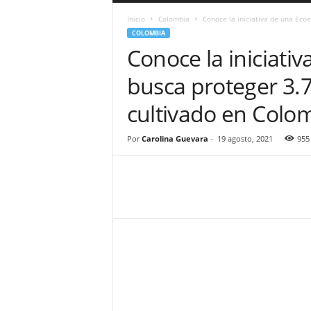
a
Inicio
Colombia
Conoce la iniciativa de una Ecoe
r
COLOMBIA
a
Conoce la iniciati
n
d
busca proteger 3.
u
l
cultivado en Colo
a
.
C
Por
Carolina Guevara
-
19 agosto, 2021
955
O
N
o
t
i
c
i
a
s
d
e