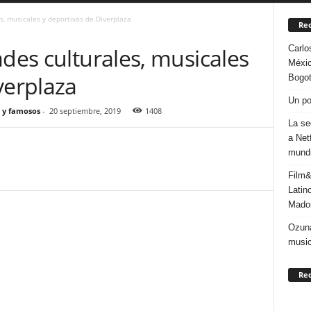
s, musicales y deportivas de Diverplaza
Rec
Carlo
ades culturales, musicales
Méxic
verplaza
Bogo
Un po
 y famosos
-
20 septiembre, 2019
1408
La se
a Net
mundi
Film&
Latin
Mado
Ozuna
music
Re