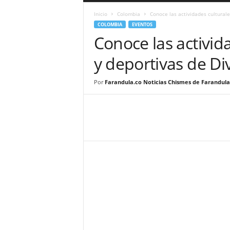
a
Inicio
Colombia
Conoce las actividades culturale
r
COLOMBIA
EVENTOS
a
Conoce las activid
n
d
y deportivas de Di
u
l
a
Por
Farandula.co Noticias Chismes de Farandula
.
C
O
N
o
t
i
c
i
a
s
d
e