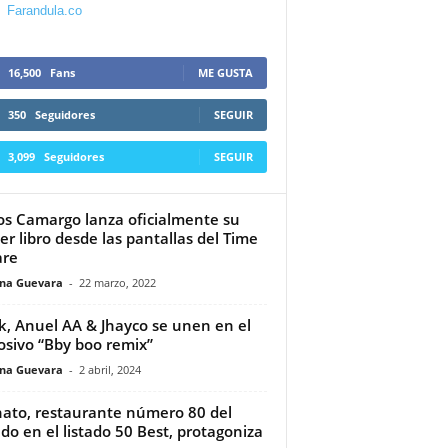
Farandula.co
16,500
Fans
ME GUSTA
350
Seguidores
SEGUIR
3,099
Seguidores
SEGUIR
os Camargo lanza oficialmente su
er libro desde las pantallas del Time
are
ina Guevara
-
22 marzo, 2022
k, Anuel AA & Jhayco se unen en el
osivo “Bby boo remix”
ina Guevara
-
2 abril, 2024
hato, restaurante número 80 del
o en el listado 50 Best, protagoniza