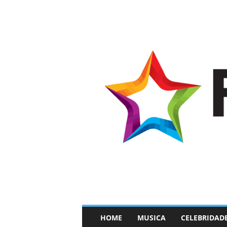
–
HOME
MUSICA
CELEBRIDAD
F