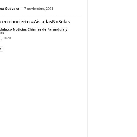
ina Guevara
-
7 noviembre, 2021
 en concierto #AisladasNoSolas
dula.co Noticias Chismes de Farandula y
os
-
il, 2020