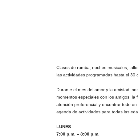
F
a
m
o
s
o
s
Clases de rumba, noches musicales, taller
las actividades programadas hasta el 30
Durante el mes del amor y la amistad, so
momentos especiales con los amigos, la f
atención preferencial y encontrar todo en 
agenda de actividades para todas las ed
LUNES
7:00 p.m. – 8:00 p.m.