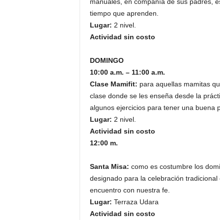
manuales, en compañía de sus padres, es 
tiempo que aprenden.
Lugar:
2 nivel.
Actividad sin costo
DOMINGO
10:00 a.m. – 11:00 a.m.
Clase Mamifit:
para aquellas mamitas q
clase donde se les enseña desde la prácti
algunos ejercicios para tener una buena 
Lugar:
2 nivel.
Actividad sin costo
12:00 m.
Santa Misa:
como es costumbre los domi
designado para la celebración tradicional
encuentro con nuestra fe.
Lugar:
Terraza Udara
Actividad sin costo