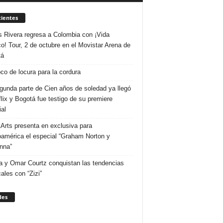
ientes
s Rivera regresa a Colombia con ¡Vida
o! Tour, 2 de octubre en el Movistar Arena de
tá
co de locura para la cordura
gunda parte de Cien años de soledad ya llegó
flix y Bogotá fue testigo de su premiere
al
Arts presenta en exclusiva para
oamérica el especial “Graham Norton y
nna”
 y Omar Courtz conquistan las tendencias
ales con “Zizi”
des