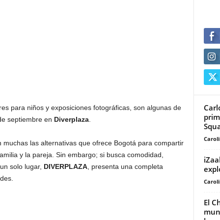
Carl
es para niños y exposiciones fotográficas, son algunas de
prim
 de septiembre en
Diverplaza
.
Squ
Carol
n muchas las alternativas que ofrece Bogotá para compartir
amilia y la pareja. Sin embargo; si busca comodidad,
iZaa
un solo lugar,
DIVERPLAZA
, presenta una completa
expl
ades.
Carol
El C
mund