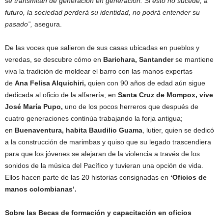
se transmitan de generación en generación. Si esto no sucede, a
futuro, la sociedad perderá su identidad, no podrá entender su
pasado”,
asegura.
De las voces que salieron de sus casas ubicadas en pueblos y
veredas, se descubre cómo en
Barichara, Santander
se mantiene
viva la tradición de moldear el barro con las manos expertas
de
Ana Felisa Alquichiri,
quien con 90 años de edad aún sigue
dedicada al oficio de la alfarería; en
Santa Cruz de Mompox, vive
José María Pupo,
uno de los pocos herreros que después de
cuatro generaciones continúa trabajando la forja antigua;
en
Buenaventura, habita Baudilio Guama
, lutier, quien se dedicó
a la construcción de marimbas y quiso que su legado trascendiera
para que los jóvenes se alejaran de la violencia a través de los
sonidos de la música del Pacífico y tuvieran una opción de vida.
Ellos hacen parte de las 20 historias consignadas en
‘Oficios de
manos colombianas’.
Sobre las Becas de formación y capacitación en oficios