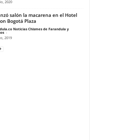
io, 2020
anzó salón la macarena en el Hotel
ion Bogotá Plaza
dula.co Noticias Chismes de Farandula y
os
-
o, 2019