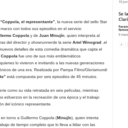
10 jun
Se l
Clar
e
“Coppola, el representante”
, la nueva serie del sello Star
Faran
 marzo con todos sus episodios en el servicio
famos
9 marz
llermo Coppola
y de
Juan Minujín
, quien interpreta al
ras del director y
showrunner
de la serie
Ariel Winograd
,el
r nuevos detalles de esta comedia dramática que capta el
l
Coppola
fue uno de sus más emblemáticos
 quienes lo vivieron e invitando a las nuevas generaciones
cónicos de una era. Realizada por Pampa Films/Gloriamundi
te”
está compuesta por seis episodios de 45 minutos.
erie como su vida retratada en seis películas, mientras
s esfuerzos en la recreación de una época y el trabajo
ión del icónico representante.
a en torno a Guillermo Coppola (
Minujín
), quien intenta
abajo de tiempo completo que lo lleva a lidiar con las