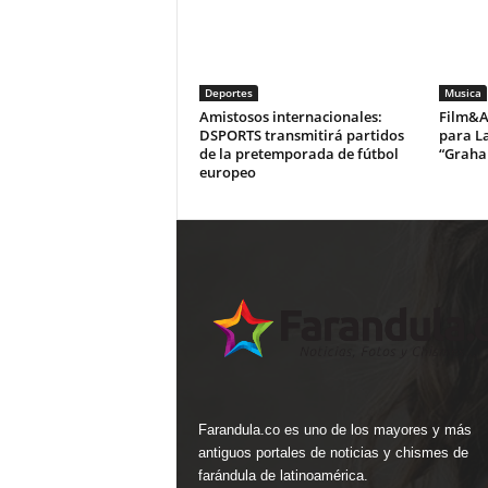
Deportes
Musica
Amistosos internacionales:
Film&Ar
DSPORTS transmitirá partidos
para La
de la pretemporada de fútbol
“Graha
europeo
Farandula.co es uno de los mayores y más
antiguos portales de noticias y chismes de
farándula de latinoamérica.