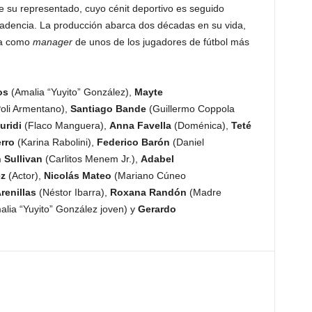
e su representado, cuyo cénit deportivo es seguido
adencia. La producción abarca dos décadas en su vida,
ida como
manager
de unos de los jugadores de fútbol más
os
(Amalia “Yuyito” González),
Mayte
oli Armentano),
Santiago Bande
(Guillermo Coppola
uridi
(Flaco Manguera),
Anna Favella
(Doménica),
Teté
rro
(Karina Rabolini),
Federico Barón
(Daniel
 Sullivan
(Carlitos Menem Jr.),
Adabel
ez
(Actor),
Nicolás Mateo
(Mariano Cúneo
renillas
(Néstor Ibarra),
Roxana Randón
(Madre
lia “Yuyito” González joven) y
Gerardo