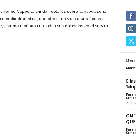
Guillermo Coppola, brindan detalles sobre la nueva serie
a comedia dramática, que ofrece un viaje a una época a
e, estrena mañana con todos sus episodios en el servicio
Dan 
Maria
Ella
‘Muj
Faran
famos
21 jul
ONE
QUE
Faran
famos