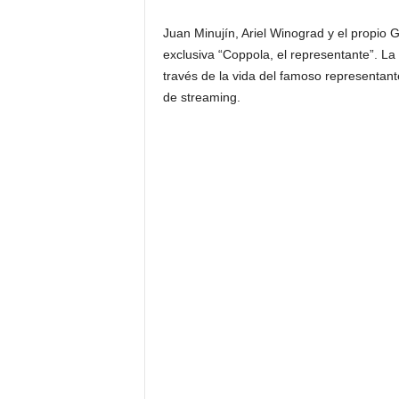
F
a
Juan Minujín, Ariel Winograd y el propio 
m
exclusiva “Coppola, el representante”. L
o
s
través de la vida del famoso representant
o
de streaming.
s