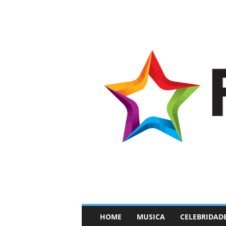
–
HOME
MUSICA
CELEBRIDAD
F