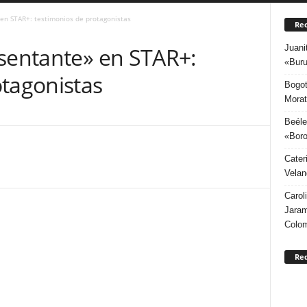
 en STAR+: testimonios de protagonistas
Rec
Juani
esentante» en STAR+:
«Buru
otagonistas
Bogot
Morat
Beéle
«Boro
Cater
Velan
Carol
Jaram
Colo
Re