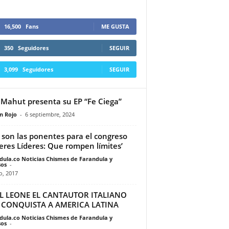
16,500
Fans
ME GUSTA
350
Seguidores
SEGUIR
3,099
Seguidores
SEGUIR
Mahut presenta su EP “Fe Ciega”
n Rojo
-
6 septiembre, 2024
s son las ponentes para el congreso
eres Líderes: Que rompen límites’
dula.co Noticias Chismes de Farandula y
os
-
io, 2017
L LEONE EL CANTAUTOR ITALIANO
 CONQUISTA A AMERICA LATINA
dula.co Noticias Chismes de Farandula y
os
-