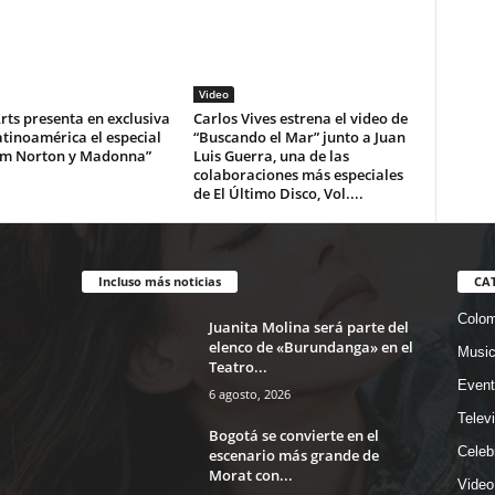
Video
ts presenta en exclusiva
Carlos Vives estrena el video de
tinoamérica el especial
“Buscando el Mar” junto a Juan
m Norton y Madonna”
Luis Guerra, una de las
colaboraciones más especiales
de El Último Disco, Vol....
Incluso más noticias
CA
Colom
Juanita Molina será parte del
elenco de «Burundanga» en el
Musi
Teatro...
Event
6 agosto, 2026
Telev
Bogotá se convierte en el
Celeb
escenario más grande de
Morat con...
Video