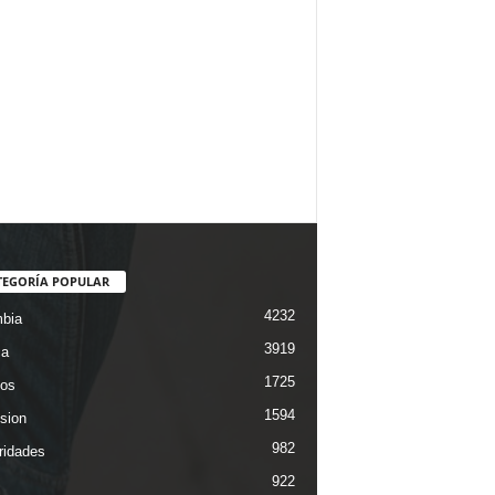
TEGORÍA POPULAR
4232
bia
3919
ca
1725
os
1594
ision
982
ridades
922