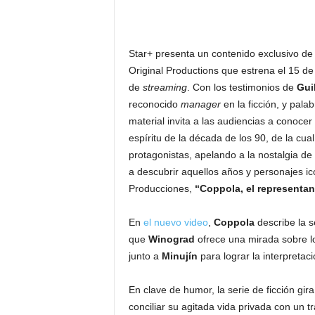
Star+ presenta un contenido exclusivo d
Original Productions que estrena el 15 de
de
streaming
. Con los testimonios de
Gui
reconocido
manager
en la ficción, y palab
material invita a las audiencias a conoce
espíritu de la década de los 90, de la cua
protagonistas, apelando a la nostalgia de
a descubrir aquellos años y personajes i
Producciones,
“Coppola, el representan
En
el nuevo video
,
Coppola
describe la s
que
Winograd
ofrece una mirada sobre lo
junto a
Minujín
para lograr la interpretac
En clave de humor, la serie de ficción gir
conciliar su agitada vida privada con un tr