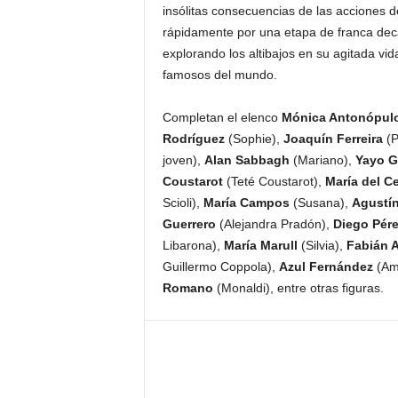
insólitas consecuencias de las acciones d
rápidamente por una etapa de franca dec
explorando los altibajos en su agitada v
famosos del mundo.
Completan el elenco
Mónica Antonópul
Rodríguez
(Sophie),
Joaquín Ferreira
(P
joven),
Alan Sabbagh
(Mariano),
Yayo G
Coustarot
(Teté Coustarot),
María del Ce
Scioli),
María Campos
(Susana),
Agustín
Guerrero
(Alejandra Pradón),
Diego Pér
Libarona),
María Marull
(Silvia),
Fabián A
Guillermo Coppola),
Azul Fernández
(Ama
Romano
(Monaldi), entre otras figuras.