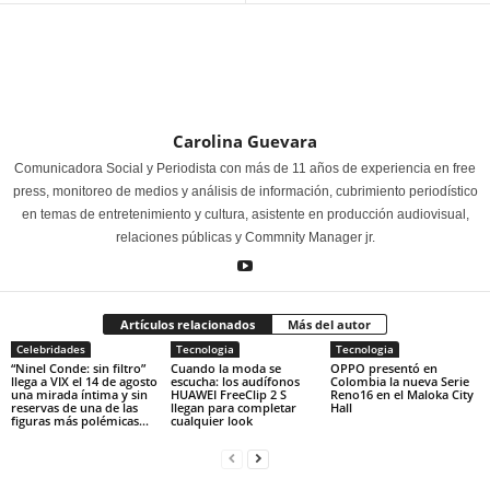
Carolina Guevara
Comunicadora Social y Periodista con más de 11 años de experiencia en free
press, monitoreo de medios y análisis de información, cubrimiento periodístico
en temas de entretenimiento y cultura, asistente en producción audiovisual,
relaciones públicas y Commnity Manager jr.
Artículos relacionados
Más del autor
Celebridades
Tecnologia
Tecnologia
“Ninel Conde: sin filtro”
Cuando la moda se
OPPO presentó en
llega a VIX el 14 de agosto
escucha: los audífonos
Colombia la nueva Serie
una mirada íntima y sin
HUAWEI FreeClip 2 S
Reno16 en el Maloka City
reservas de una de las
llegan para completar
Hall
figuras más polémicas...
cualquier look