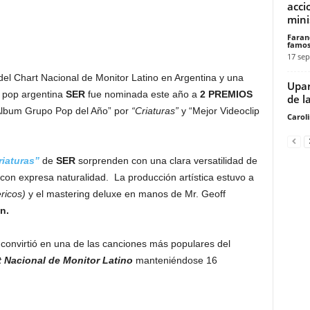
accio
mini
Faran
famos
17 sep
del Chart Nacional de Monitor Latino en Argentina y una
Upar
e pop argentina
SER
fue nominada este año a
2 PREMIOS
de l
 Álbum Grupo Pop del Año” por
“Criaturas”
y “Mejor Videoclip
Carol
riaturas”
de
SER
sorprenden con una clara versatilidad de
 con expresa naturalidad. La producción artística estuvo a
ricos)
y el mastering deluxe en manos de Mr. Geoff
n.
e convirtió en una de las canciones más populares del
t Nacional de Monitor Latino
manteniéndose 16