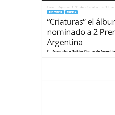
a
Inicio
Argentina
“Criaturas” el álbum de SER que
r
ARGENTINA
MUSICA
a
“Criaturas” el álb
n
d
nominado a 2 Pre
u
l
Argentina
a
.
C
Por
Farandula.co Noticias Chismes de Farandula
O
N
o
t
i
c
i
a
s
d
e