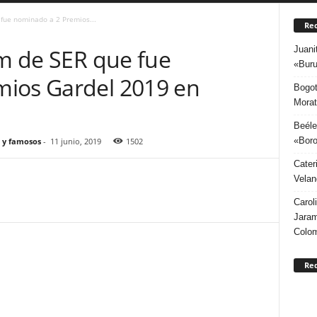
 fue nominado a 2 Premios...
Rec
Juani
um de SER que fue
«Buru
mios Gardel 2019 en
Bogot
Morat
Beéle
«Boro
 y famosos
-
11 junio, 2019
1502
Cater
Velan
Carol
Jaram
Colo
Re