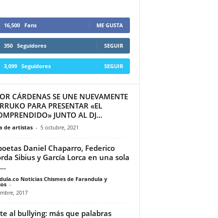
16,500
Fans
ME GUSTA
350
Seguidores
SEGUIR
3,099
Seguidores
SEGUIR
TOR CÁRDENAS SE UNE NUEVAMENTE
ARRUKO PARA PRESENTAR «EL
OMPRENDIDO» JUNTO AL DJ...
 de artistas
-
5 octubre, 2021
poetas Daniel Chaparro, Federico
rda Sibius y García Lorca en una sola
..
dula.co Noticias Chismes de Farandula y
os
-
embre, 2017
te al bullying: más que palabras