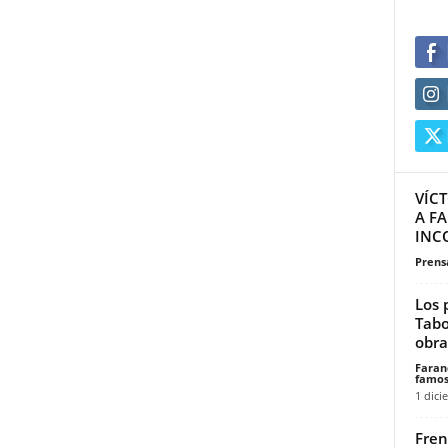
VÍC
A F
INC
Prensa
Los 
Tabo
obra.
Faran
famos
1 dici
Fren