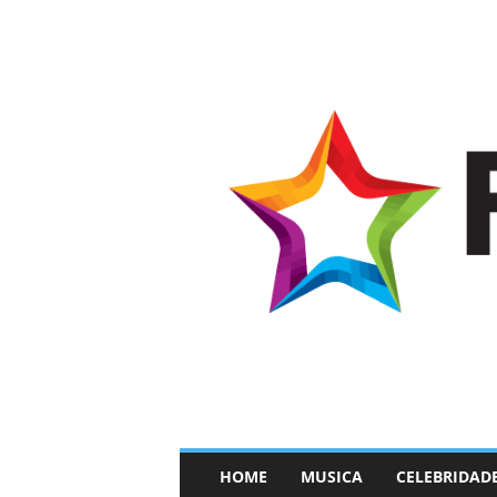
–
HOME
MUSICA
CELEBRIDAD
F