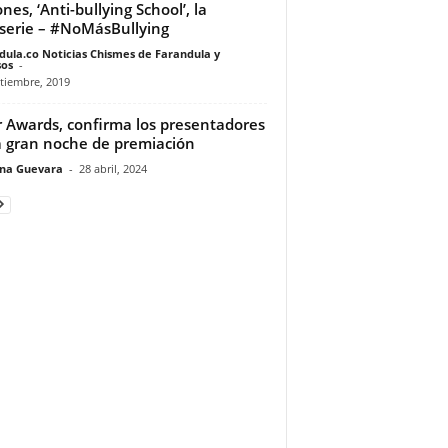
nes, ‘Anti-bullying School’, la
serie – #NoMásBullying
dula.co Noticias Chismes de Farandula y
os
-
tiembre, 2019
 Awards, confirma los presentadores
a gran noche de premiación
ina Guevara
-
28 abril, 2024