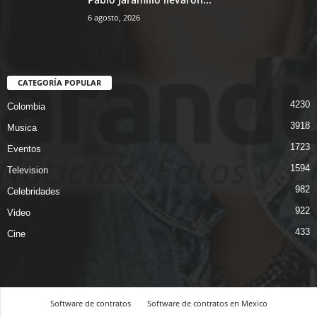
6 agosto, 2026
CATEGORÍA POPULAR
4230
Colombia
3918
Musica
1723
Eventos
1594
Television
982
Celebridades
922
Video
433
Cine
Software de contratos
Software de contratos en Mexico