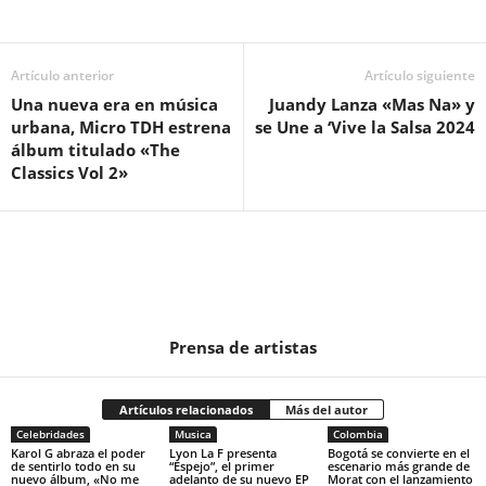
Artículo anterior
Artículo siguiente
Una nueva era en música
Juandy Lanza «Mas Na» y
urbana, Micro TDH estrena
se Une a ‘Vive la Salsa 2024
álbum titulado «The
Classics Vol 2»
Prensa de artistas
Artículos relacionados
Más del autor
Celebridades
Musica
Colombia
Karol G abraza el poder
Lyon La F presenta
Bogotá se convierte en el
de sentirlo todo en su
“Espejo”, el primer
escenario más grande de
nuevo álbum, «No me
adelanto de su nuevo EP
Morat con el lanzamiento