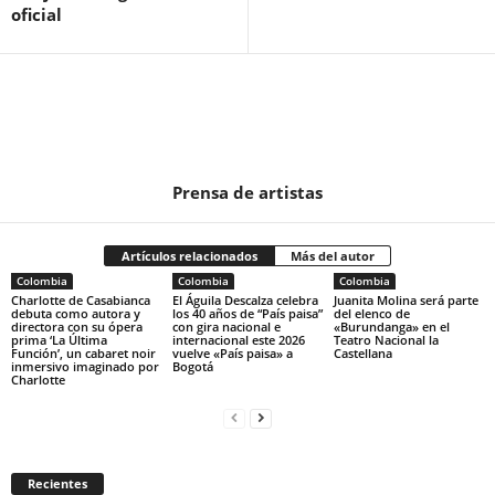
oficial
Prensa de artistas
Artículos relacionados
Más del autor
Colombia
Colombia
Colombia
Charlotte de Casabianca
El Águila Descalza celebra
Juanita Molina será parte
debuta como autora y
los 40 años de “País paisa”
del elenco de
directora con su ópera
con gira nacional e
«Burundanga» en el
prima ‘La Última
internacional este 2026
Teatro Nacional la
Función’, un cabaret noir
vuelve «País paisa» a
Castellana
inmersivo imaginado por
Bogotá
Charlotte
Recientes