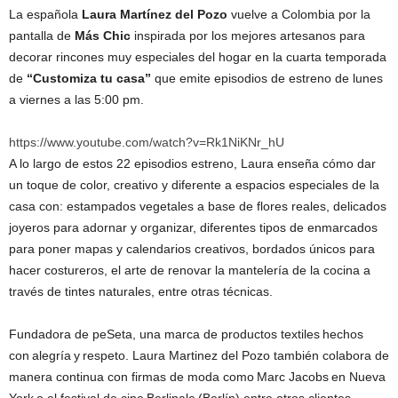
La española
Laura Martínez del Pozo
vuelve a Colombia por la
pantalla de
Más Chic
inspirada por los mejores artesanos para
decorar rincones muy especiales del hogar en la cuarta temporada
de
“Customiza tu casa”
que emite episodios de estreno de lunes
a viernes a las 5:00 pm.
https://www.youtube.com/watch?v=Rk1NiKNr_hU
A lo largo de estos 22 episodios estreno, Laura enseña cómo dar
un toque de color, creativo y diferente a espacios especiales de la
casa con: estampados vegetales a base de flores reales, delicados
joyeros para adornar y organizar, diferentes tipos de enmarcados
para poner mapas y calendarios creativos, bordados únicos para
hacer costureros, el arte de renovar la mantelería de la cocina a
través de tintes naturales, entre otras técnicas.
Fundadora de peSeta, una marca de productos textiles hechos
con alegría y respeto. Laura Martinez del Pozo también colabora de
manera continua con firmas de moda como Marc Jacobs en Nueva
York o el festival de cine Berlinale (Berlín) entre otros clientes.