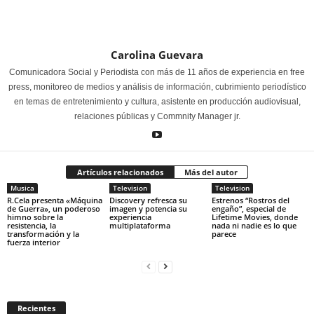
Carolina Guevara
Comunicadora Social y Periodista con más de 11 años de experiencia en free
press, monitoreo de medios y análisis de información, cubrimiento periodístico
en temas de entretenimiento y cultura, asistente en producción audiovisual,
relaciones públicas y Commnity Manager jr.
Artículos relacionados
Más del autor
Musica
Television
Television
R.Cela presenta «Máquina
Discovery refresca su
Estrenos “Rostros del
de Guerra», un poderoso
imagen y potencia su
engaño”, especial de
himno sobre la
experiencia
Lifetime Movies, donde
resistencia, la
multiplataforma
nada ni nadie es lo que
transformación y la
parece
fuerza interior
Recientes