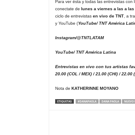
Para ver ésta y todas las entrevistas con l
conectate de
lunes a viernes
a las a la
ciclo de entrevistas
en vivo de TNT
, a t
y YouTube (
YouTube/
TNT América Lati
Instagram/@TNTLATAM
YouTube/
TNT América Latina
Entrevistas en vivo con tus artistas fa
20.00 (COL / MEX) / 21.00 (CHI) / 22.00
Nota de
KATHERINNE MOYANO
ETIQUETAS
#DANAPAOLA
DANA PAOLA
NUEVO 