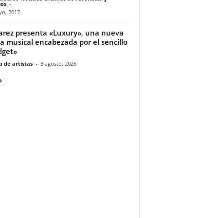
os
-
yo, 2017
varez presenta «Luxury», una nueva
a musical encabezada por el sencillo
dget»
 de artistas
-
3 agosto, 2026