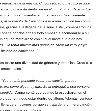
 retirarme de la música. Un corazón roto me hizo escribir
raños´ y que está dentro de mi álbum´7 plus´. Para mí fue
smitir mis sentimientos en una canción. Normalmente
ces, al momento de transcribir eso a una canción fue como
e, gracias a la llegada de la serie ´Elite´, comenzaron los
 a España por dos años y todo empezó a acomodarse a su
un equipo maravilloso con el cual hasta el día de hoy
s. “
Yo tenía muchísimas ganas de sacar un libro y dije: -
historia en canciones-.”
ca existe una diversidad de géneros y de sellos. Crearla, a
 emocionales.”
:
“Yo no tenía pensado sacar esa canción porque,
le, era como algo muy mío. Se la entregué a esa persona
espedida.
Danna contó que cuando la escucharon en el
ble y que tenía que estar dentro de álbum. Además, confesó
a llena de emociones porque se trata de la primera canción
na decidió escribir música.