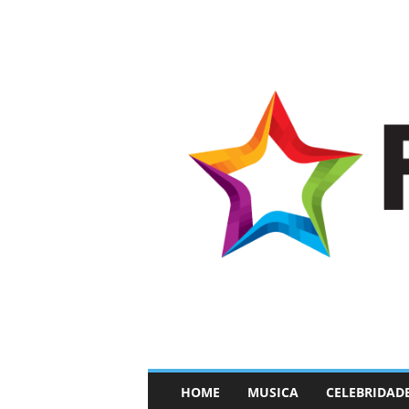
–
HOME
MUSICA
CELEBRIDAD
F