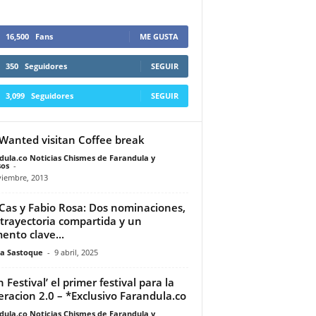
16,500
Fans
ME GUSTA
350
Seguidores
SEGUIR
3,099
Seguidores
SEGUIR
Wanted visitan Coffee break
dula.co Noticias Chismes de Farandula y
os
-
viembre, 2013
 Cas y Fabio Rosa: Dos nominaciones,
trayectoria compartida y un
nto clave...
a Sastoque
-
9 abril, 2025
 Festival’ el primer festival para la
racion 2.0 – *Exclusivo Farandula.co
dula.co Noticias Chismes de Farandula y