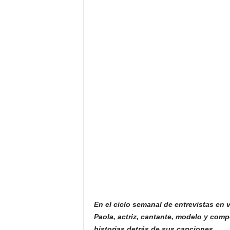
F
a
m
o
s
o
s
En el ciclo semanal de entrevistas 
Paola, actriz, cantante, modelo y compo
historias detrás de sus canciones.