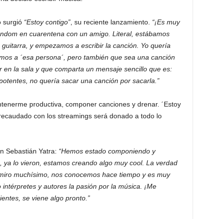
o surgió
“Estoy contigo”
, su reciente lanzamiento.
“¡Es muy
random en cuarentena con un amigo. Literal, estábamos
 la guitarra, y empezamos a escribir la canción. Yo quería
mos a ´esa persona´, pero también que sea una canción
r en la sala y que comparta un mensaje sencillo que es:
potentes, no quería sacar una canción por sacarla.”
ntenerme productiva, componer canciones y drenar. ´Estoy
 recaudado con los streamings será donado a todo lo
on Sebastián Yatra:
“Hemos estado componiendo y
 ya lo vieron, estamos creando algo muy cool. La verdad
dmiro muchísimo, nos conocemos hace tiempo y es muy
intérpretes y autores la pasión por la música. ¡Me
ntes, se viene algo pronto.”