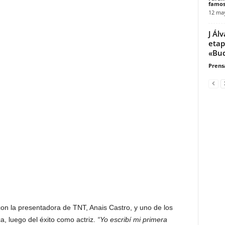
famos
12 ma
J Ál
etap
«Bu
Prensa
n la presentadora de TNT, Anais Castro, y uno de los
a, luego del éxito como actriz.
“Yo escribí mi primera