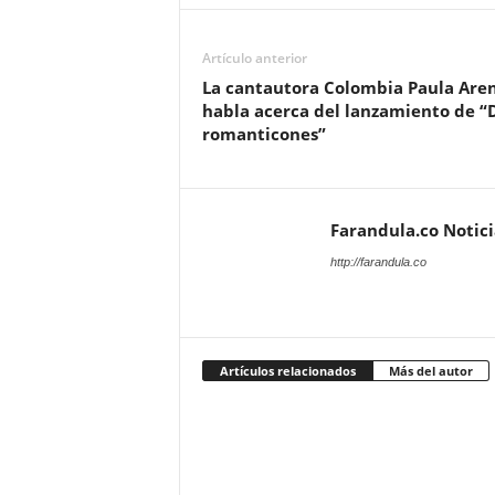
Artículo anterior
La cantautora Colombia Paula Are
habla acerca del lanzamiento de “
romanticones”
Farandula.co Notic
http://farandula.co
Artículos relacionados
Más del autor