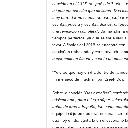
canción en el 2017, después de 7 años de
mi primera canción que se llama ´Dos ext
muy duro darme cuenta de que podía tran
escribía poesía y escribía diarios, enton
una revelación completa”.
Danna afirma qu
tiempos perfectos, ya que se fue a vivir
favor. A finales del 2018 se encontró con 
continúan trabajando y construyendo junto
mejor saco un álbum y cuento un poco mi 
“Yo creo que hoy en día dentro de la músi
mí me sacó de muchísimos ´Break Down´
Sobre la canción
“Dos extraños”
, confesó
básicamente, para mí era súper vulnerab
antes de irme a España, fue como una d
equipo le dijeron que era un tema increí
que hoy en día cantarla en el escenario l
que escribió y porque gracias a esa perso