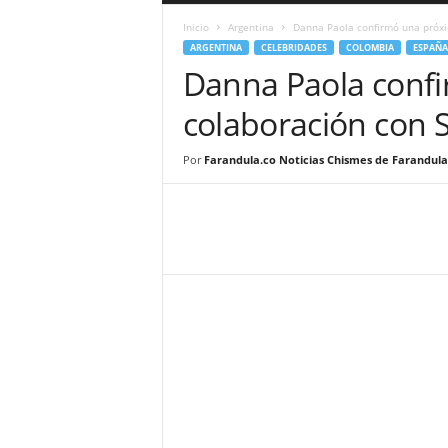
a
Inicio
Argentina
Danna Paola confirmó una próxi
r
ARGENTINA
CELEBRIDADES
COLOMBIA
ESPAÑA
a
Danna Paola conf
n
d
colaboración con 
u
l
a
Por
Farandula.co Noticias Chismes de Farandula
.
C
O
N
o
t
i
c
i
a
s
d
e