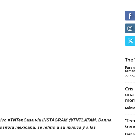
The 
Faran
famos
27 no
Cris
una 
mome
Mónic
‘Teen
en vivo #TNTenCasa vía INSTAGRAM @TNTLATAM, Danna
Gene
sitora mexicana, se refirió a su música y a las
Faran