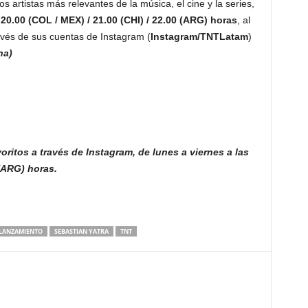
os artistas más relevantes de la música, el cine y la series,
s 20.00 (COL / MEX) / 21.00 (CHI) / 22.00 (ARG) horas
, al
ravés de sus cuentas de Instagram (
Instagram/TNTLatam
)
na)
voritos a través de Instagram, de lunes a viernes a las
 (ARG) horas.
LANZAMIENTO
SEBASTIAN YATRA
TNT