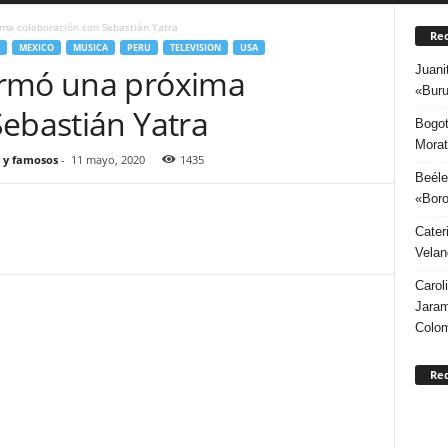
ma colaboración con Sebastián Yatra
Rec
MEXICO
MUSICA
PERU
TELEVISION
USA
Juani
irmó una próxima
«Buru
Sebastián Yatra
Bogot
Morat
 y famosos
-
11 mayo, 2020
1435
Beéle
«Boro
Cater
Velan
Carol
Jaram
Colo
Re