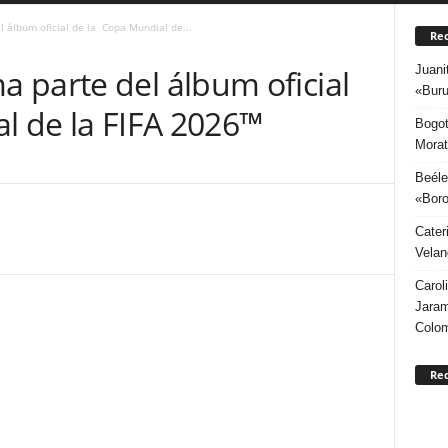
 álbum oficial de la Copa Mundial de...
Rec
Juani
 parte del álbum oficial
«Buru
l de la FIFA 2026™
Bogot
Morat
Beéle
«Boro
Cater
Velan
Carol
Jaram
Colo
Re