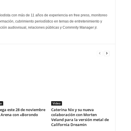
odista con más de 11 años de experiencia en free press, monitoreo
ormación, cubrimiento periodístico en temas de entretenimiento y
cción audiovisual, relaciones públicas y Commnity Manager jr.
a
Video
lega este 28 de noviembre
Caterina Nix y su nueva
i Arena con «Borondo
colaboración con Morten
Veland para la versión metal de
California Dreamin