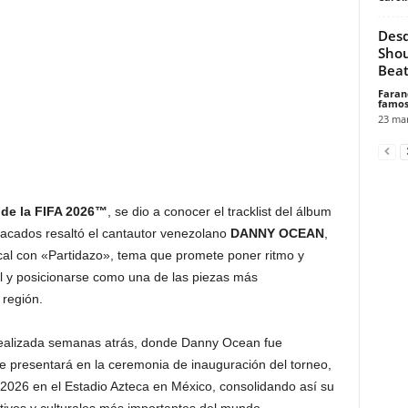
Desd
Shou
Beat
Faran
famos
23 mar
de la FIFA 2026™
, se dio a conocer el tracklist del álbum
stacados resaltó el cantautor venezolano
DANNY OCEAN
,
cal con «Partidazo», tema que promete poner ritmo y
bol y posicionarse como una de las piezas más
 región.
realizada semanas atrás, donde Danny Ocean fue
e presentará en la ceremonia de inauguración del torneo,
e 2026 en el Estadio Azteca en México, consolidando así su