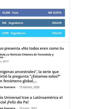
16,500
Fans
ME GUSTA
350
Seguidores
SEGUIR
3,099
Seguidores
SEGUIR
o presenta «No todos eren como ti»
dula.co Noticias Chismes de Farandula y
os
-
o, 2017
enígenas ancestrales”, la serie que
irtió la pregunta “¿Estamos solos?”
n fenómeno global,...
ina Guevara
-
13 febrero, 2026
io Universal trae a Latinoamérica el
ial ¡Feliz día Pa!
ina Guevara
-
10 junio, 2022