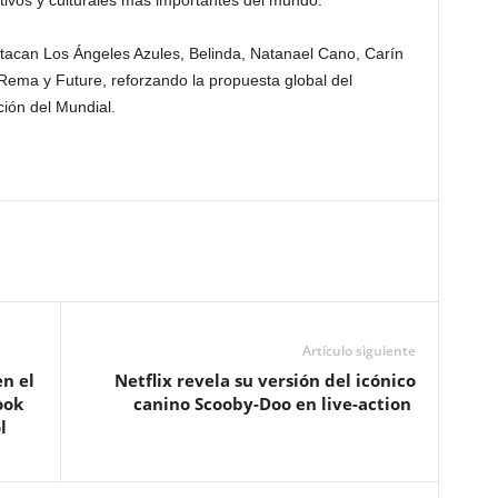
tivos y culturales más importantes del mundo.
tacan Los Ángeles Azules, Belinda, Natanael Cano, Carín
a, Rema y Future, reforzando la propuesta global del
ción del Mundial.
Artículo siguiente
en el
Netflix revela su versión del icónico
ook
canino Scooby-Doo en live-action
l