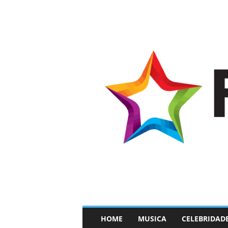
–
HOME
MUSICA
CELEBRIDAD
F