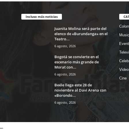
Incluso más noticias
CA
Colom
Juanita Molina será parte del
elenco de «Burundanga» en el
Musi
Teatro...
Event
6 agosto, 2026
Telev
Bogotá se convierte en el
Celeb
escenario más grande de
Morat con...
Video
6 agosto, 2026
Cine
Beéle llega este 28 de
noviembre al Davi Arena con
«Borondo...
6 agosto, 2026
en