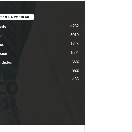
TEGORÍA POPULAR
4232
bia
3919
ca
1725
os
1594
ision
982
ridades
922
433