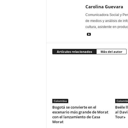
Carolina Guevara
Comunicadora Social y Peri
de medios y análisis de inf
cultura, asistente en produ
Artículos relacionados
Más del autor
Colombia
Colombi
Bogotá se convierte en el
Beéle l
escenario más grande de Morat
al Dav
con el lanzamiento de Casa
Tour»
Morat