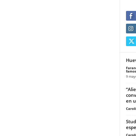
Huev
Faran
famos
9 may
“Ali
conv
en u
Carol
Stud
espec
Carol