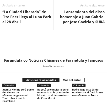
Artículo anterior
Artículo siguiente
“La Ciudad Liberada” de
Lanzamiento del disco
Fito Paez llega al Luna Park
homenaje a Juan Gabriel
el 28 Abril
por Jose Gaviria y SURA
Farandula.co Noticias Chismes de Farandula y famosos
http://farandula.co
Artículos relacionados
Más del autor
Colombia
Colombia
Colombia
Juanita Molina será parte
Bogotá se convierte en el
Beéle llega este 28 de
del elenco de
escenario más grande de
noviembre al Davi Arena
«Burundanga» en el
Morat con el lanzamiento
con «Borondo Tour»
Teatro Nacional la
de Casa Morat
Castellana