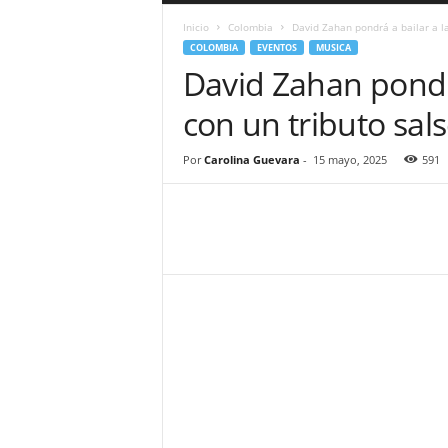
a
Inicio
Colombia
David Zahan pondrá a bailar a la
r
COLOMBIA
EVENTOS
MUSICA
a
David Zahan pondr
n
d
con un tributo sals
u
l
a
Por
Carolina Guevara
-
15 mayo, 2025
591
.
C
O
N
o
t
i
c
i
a
s
d
e