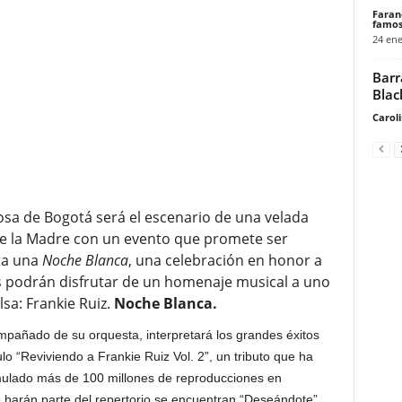
Faran
famos
24 ene
Barr
Blac
Carol
sa de Bogotá será el escenario de una velada
e la Madre con un evento que promete ser
ta una
Noche Blanca
, una celebración en honor a
es podrán disfrutar de un homenaje musical a uno
sa: Frankie Ruiz.
Noche Blanca.
pañado de su orquesta, interpretará los grandes éxitos
lo “Reviviendo a Frankie Ruiz Vol. 2”, un tributo que ha
umulado más de 100 millones de reproducciones en
e harán parte del repertorio se encuentran “Deseándote”,