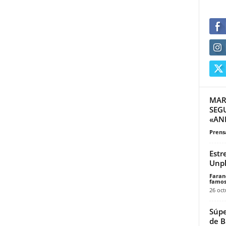
MAR
SEG
«AN
Prensa
Estr
Unpl
Faran
famos
26 oct
Súpe
de B