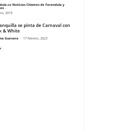
dula.co Noticias Chismes de Farandula y
os
-
ro, 2019
anquilla se pinta de Carnaval con
k & White
ina Guevara
-
17 febrero, 2023