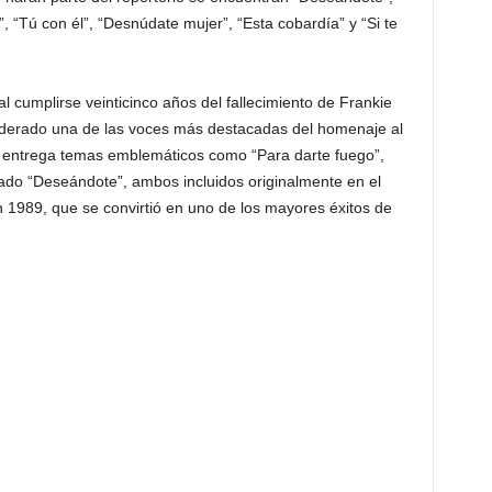
”, “Tú con él”, “Desnúdate mujer”, “Esta cobardía” y “Si te
al cumplirse veinticinco años del fallecimiento de Frankie
iderado una de las voces más destacadas del homenaje al
a entrega temas emblemáticos como “Para darte fuego”,
nado “Deseándote”, ambos incluidos originalmente en el
n 1989, que se convirtió en uno de los mayores éxitos de