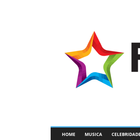
–
HOME
MUSICA
CELEBRIDAD
F