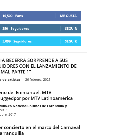
16,500
Fans
ME GUSTA
350
Seguidores
SEGUIR
3,099
Seguidores
SEGUIR
IA BECERRA SORPRENDE A SUS
UIDORES CON EL LANZAMIENTO DE
IMAL PARTE 1”
 de artistas
-
26 febrero, 2021
eno del Emmanuel: MTV
uggedpor por MTV Latinoamérica
dula.co Noticias Chismes de Farandula y
os
-
ubre, 2017
r concierto en el marco del Carnaval
arranquilla