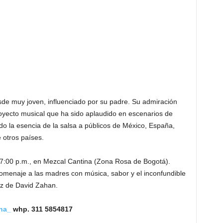
de muy joven, influenciado por su padre. Su admiración
proyecto musical que ha sido aplaudido en escenarios de
do la esencia de la salsa a públicos de México, España,
e otros países.
 7:00 p.m., en Mezcal Cantina (Zona Rosa de Bogotá).
omenaje a las madres con música, sabor y el inconfundible
voz de David Zahan.
na_
whp. 311 5854817