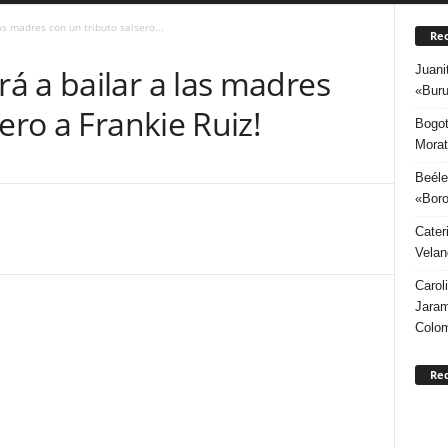
s madres con un tributo salsero...
Rec
Juani
á a bailar a las madres
«Buru
ero a Frankie Ruiz!
Bogot
Morat
Beéle
«Boro
Cater
Velan
Carol
Jaram
Colo
Re