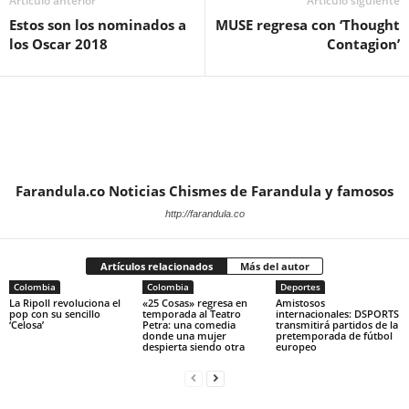
Artículo anterior
Artículo siguiente
Estos son los nominados a
MUSE regresa con ‘Thought
los Oscar 2018
Contagion’
Farandula.co Noticias Chismes de Farandula y famosos
http://farandula.co
Artículos relacionados
Más del autor
Colombia
Colombia
Deportes
La Ripoll revoluciona el
«25 Cosas» regresa en
Amistosos
pop con su sencillo
temporada al Teatro
internacionales: DSPORTS
‘Celosa’
Petra: una comedia
transmitirá partidos de la
donde una mujer
pretemporada de fútbol
despierta siendo otra
europeo