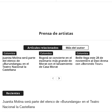
Prensa de artistas
Artículos relacionados
Más del autor
Colombia
Colombia
Colombia
Juanita Molina será parte
Bogotá se convierte en el
Beéle llega este 28 de
del elenco de
escenario más grande de
noviembre al Davi Arena
«Burundanga» en el
Morat con el lanzamiento
con «Borondo Tour»
Teatro Nacional la
de Casa Morat
Castellana
Recientes
Juanita Molina será parte del elenco de «Burundanga» en el Teatro
Nacional la Castellana