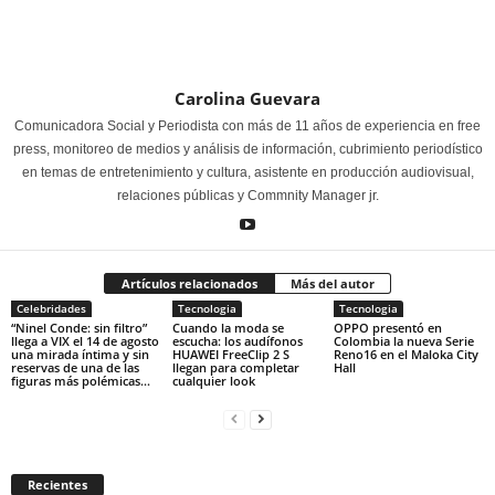
Carolina Guevara
Comunicadora Social y Periodista con más de 11 años de experiencia en free
press, monitoreo de medios y análisis de información, cubrimiento periodístico
en temas de entretenimiento y cultura, asistente en producción audiovisual,
relaciones públicas y Commnity Manager jr.
Artículos relacionados
Más del autor
Celebridades
Tecnologia
Tecnologia
“Ninel Conde: sin filtro”
Cuando la moda se
OPPO presentó en
llega a VIX el 14 de agosto
escucha: los audífonos
Colombia la nueva Serie
una mirada íntima y sin
HUAWEI FreeClip 2 S
Reno16 en el Maloka City
reservas de una de las
llegan para completar
Hall
figuras más polémicas...
cualquier look
Recientes